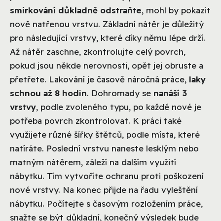
smirkování důkladně odstraňte
, mohl by pokazit
nově natřenou vrstvu. Základní nátěr je důležitý
pro následující vrstvy, které díky němu lépe drží.
Až nátěr zaschne, zkontrolujte celý povrch,
pokud jsou někde nerovnosti, opět jej obruste a
přetřete. Lakování je časově náročná práce,
laky
schnou až 8 hodin
. Dohromady se
nanáší 3
vrstvy
, podle zvoleného typu, po každé nové je
potřeba povrch zkontrolovat. K práci také
využijete různé šířky štětců, podle místa, které
natíráte. Poslední vrstvu naneste lesklým nebo
matným nátěrem, záleží na dalším využití
nábytku. Tím vytvoříte ochranu proti poškození
nové vrstvy. Na konec přijde na řadu vyleštění
nábytku. Počítejte s časovým rozložením práce,
snažte se být důkladní, konečný výsledek bude