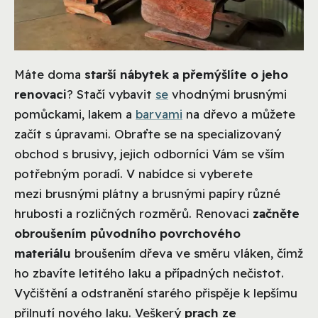
Máte doma
starší nábytek a přemýšlíte o jeho
renovaci
? Stačí vybavit
se
vhodnými brusnými
pomůckami, lakem a
barvami
na dřevo a můžete
začít s úpravami. Obraťte se na specializovaný
obchod s brusivy, jejich odborníci Vám se vším
potřebným poradí. V nabídce si vyberete
mezi brusnými plátny a brusnými papíry různé
hrubosti a rozličných rozměrů. Renovaci
začněte
obroušením původního povrchového
materiálu
broušením dřeva ve směru vláken, čímž
ho zbavíte letitého laku a případných nečistot.
Vyčištění a odstranění starého přispěje k lepšímu
přilnutí nového laku. Veškerý
prach ze