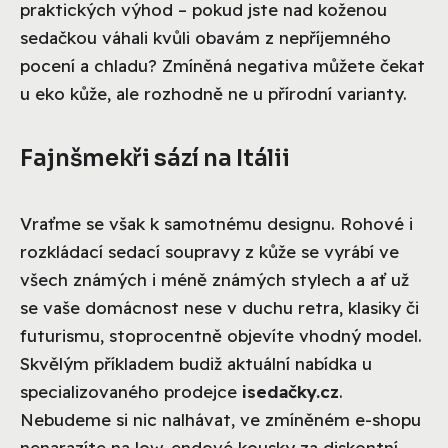
praktických výhod – pokud jste nad koženou
sedačkou váhali kvůli obavám z nepříjemného
pocení a chladu? Zmíněná negativa můžete čekat
u eko kůže, ale rozhodně ne u přírodní varianty.
Fajnšmekři sází na Itálii
Vraťme se však k samotnému designu. Rohové i
rozkládací sedací soupravy z kůže se vyrábí ve
všech známých i méně známých stylech a ať už
se vaše domácnost nese v duchu retra, klasiky či
futurismu, stoprocentně objevíte vhodný model.
Skvělým příkladem budiž aktuální nabídka u
specializovaného prodejce
isedačky.cz
.
Nebudeme si nic nalhávat, ve zmíněném e-shopu
nenarazíte na low-endové kousky za diskontní