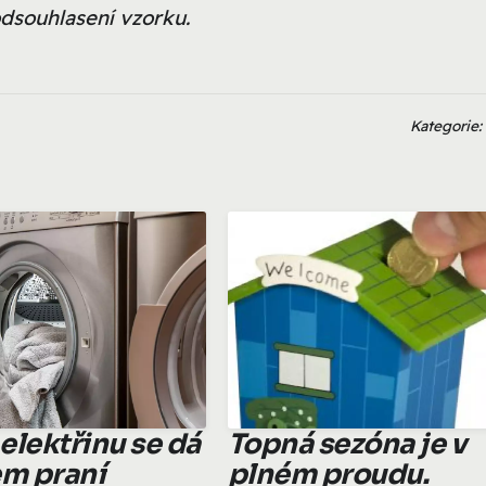
dsouhlasení vzorku.
Kategorie:
 elektřinu se dá
Topná sezóna je v
em praní
plném proudu.