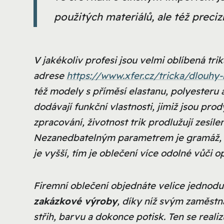
použitých materiálů, ale též preci
V jakékoliv profesi jsou velmi oblíbená tr
adrese
https://www.xfer.cz/tricka/dlouhy
též modely s příměsí
elastanu, polyesteru 
dodávají funkční vlastnosti, jimiž jsou pr
zpracování, životnost trik prodlužují zesíle
Nezanedbatelným parametrem je gramáž, neb
je vyšší, tím je oblečení více odolné vůči
Firemní oblečení objednáte velice jednodu
zakázkové výroby
, díky níž svým zaměstn
střih, barvu a dokonce
potisk
. Ten se real