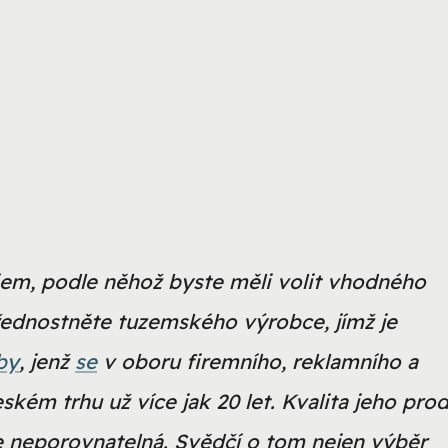
riem, podle něhož byste měli volit vhodného
ednostněte tuzemského výrobce, jímž je
by
, jenž
se
v oboru firemního, reklamního a
ském trhu už více jak 20 let.
Kvalita jeho pro
e neporovnatelná.
Svědčí o tom nejen výběr