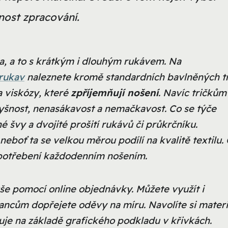
znost zpracování.
ika, a to s krátkým i dlouhým rukávem. Na
-rukav
naleznete kromě standardních bavlněných tr
a viskózy
, které
zpříjemňují nošení
. Navíc tričkům
odyšnost, nenasákavost a nemačkavost. Co se týče
né švy a dvojité prošití rukávů či průkrčníku.
oť ta se velkou měrou podílí na kvalitě textilu.
 opotřebení každodenním nošením.
še pomocí online objednávky. Můžete využít i
ancům dopřejete oděvy na míru. Navolíte si materi
izuje na základě grafického podkladu v křivkách.