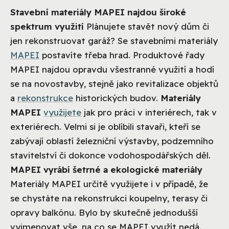
Stavební materiály MAPEI najdou široké
spektrum využití
Plánujete stavět nový dům či
jen rekonstruovat garáž? Se stavebními materiály
MAPEI
postavíte třeba hrad. Produktové řady
MAPEI najdou opravdu všestranné využití a hodí
se na novostavby, stejně jako revitalizace objektů
a
rekonstrukce
historických budov.
Materiály
MAPEI
využijete
jak pro práci v interiérech, tak v
exteriérech. Velmi si je oblíbili stavaři, kteří se
zabývají oblastí železniční výstavby, podzemního
stavitelství či dokonce vodohospodářských děl.
MAPEI vyrábí šetrné a ekologické materiály
Materiály MAPEI určitě využijete i v případě, že
se chystáte na rekonstrukci koupelny, terasy či
opravy balkónu. Bylo by skutečně jednodušší
vyjmenovat vše, na co se MAPEI využít nedá.