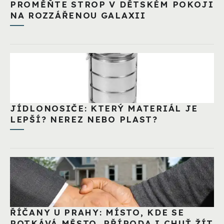
PROMĚŇTE STROP V DĚTSKÉM POKOJI
NA ROZZÁŘENOU GALAXII
JÍDLONOSIČE: KTERÝ MATERIÁL JE
LEPŠÍ? NEREZ NEBO PLAST?
ŘÍČANY U PRAHY: MÍSTO, KDE SE
POTKÁVÁ MĚSTO, PŘÍRODA I CHUŤ ŽÍT