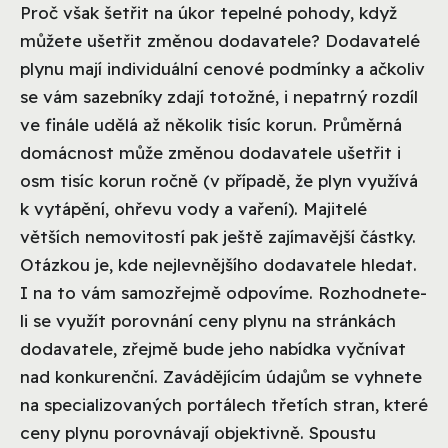
Proč však šetřit na úkor tepelné pohody, když
můžete ušetřit změnou dodavatele? Dodavatelé
plynu mají individuální cenové podmínky a ačkoliv
se vám sazebníky zdají totožné, i nepatrný rozdíl
ve finále udělá až několik tisíc korun. Průměrná
domácnost může změnou dodavatele ušetřit i
osm tisíc korun ročně (v případě, že plyn využívá
k vytápění, ohřevu vody a vaření). Majitelé
větších nemovitostí pak ještě zajímavější částky.
Otázkou je, kde nejlevnějšího dodavatele hledat.
I na to vám samozřejmě odpovíme. Rozhodnete-
li se využít porovnání ceny plynu na stránkách
dodavatele, zřejmě bude jeho nabídka vyčnívat
nad konkurenční. Zavádějícím údajům se vyhnete
na specializovaných portálech třetích stran, které
ceny plynu porovnávají objektivně. Spoustu