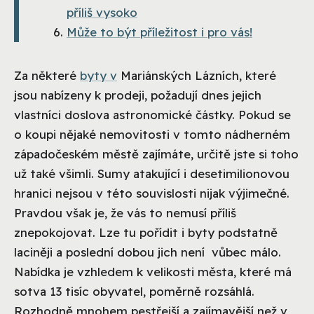
příliš vysoko
Může to být příležitost i pro vás!
Za některé
byty
v
Mariánských Lázních, které
jsou nabízeny k prodeji, požadují dnes jejich
vlastníci doslova astronomické částky. Pokud se
o koupi nějaké nemovitosti v tomto nádherném
západočeském městě zajímáte, určitě jste si toho
už také všimli. Sumy atakující i desetimilionovou
hranici nejsou v této souvislosti nijak výjimečné.
Pravdou však je, že vás to nemusí příliš
znepokojovat. Lze tu pořídit i byty podstatně
laciněji a poslední dobou jich není vůbec málo.
Nabídka je vzhledem k velikosti města, které má
sotva 13 tisíc obyvatel, poměrně rozsáhlá.
Rozhodně mnohem pestřejší a zajímavější než v