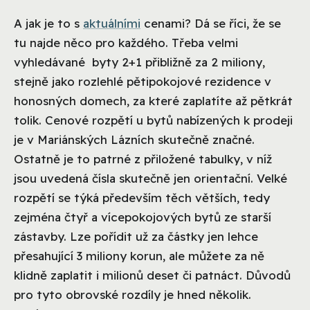
A jak je to s
aktuálními
cenami? Dá se říci, že se
tu najde něco pro každého. Třeba velmi
vyhledávané byty 2+1 přibližně za 2 miliony,
stejně jako rozlehlé pětipokojové rezidence v
honosných domech, za které zaplatíte až pětkrát
tolik. Cenové rozpětí u bytů nabízených k prodeji
je v Mariánských Lázních skutečně značné.
Ostatně je to patrné z přiložené tabulky, v níž
jsou uvedená čísla skutečně jen orientační. Velké
rozpětí se týká především těch větších, tedy
zejména čtyř a vícepokojových bytů ze starší
zástavby. Lze pořídit už za částky jen lehce
přesahující 3 miliony korun, ale můžete za ně
klidně zaplatit i milionů deset či patnáct. Důvodů
pro tyto obrovské rozdíly je hned několik.