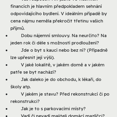
financích je hlavním předpokladem sehnání
odpovídajícího bydlení. V ideálním případě by
cena nájmu neměla překročit třetinu vašich
příjmů.
Dobu nájemní smlouvy. Na neurčito? Na
jeden rok či déle s možností prodloužení?
Jde o byt s kaucí nebo bez ní? (Případně
lze upřesnit její výši).
V jaké lokalitě, v jakém domě a v jakém
patře se byt nachází?
Jak daleko je do obchodu, k lékaři, do
školy atp.
V jakém je stavu? Před rekonstrukcí či po
rekonstrukci?
Jak je to s parkovacími místy?
Vadí či nevadí majiteli domácí mazlíčci?