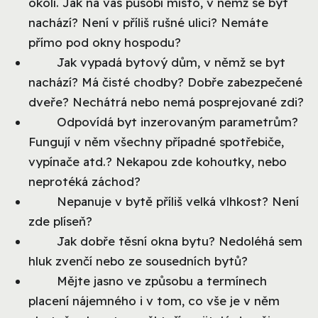
okolí. Jak na vás působí místo, v němž se byt
nachází? Není v příliš rušné ulici? Nemáte
přímo pod okny hospodu?
Jak vypadá bytový dům, v němž se byt
nachází? Má čisté chodby? Dobře zabezpečené
dveře? Nechátrá nebo nemá posprejované zdi?
Odpovídá byt inzerovaným parametrům?
Fungují v něm všechny případné spotřebiče,
vypínače atd.? Nekapou zde kohoutky, nebo
neprotéká záchod?
Nepanuje v bytě příliš velká vlhkost? Není
zde plíseň?
Jak dobře těsní okna bytu? Nedoléhá sem
hluk zvenčí nebo ze sousedních bytů?
Mějte jasno ve způsobu a termínech
placení nájemného i v tom, co vše je v něm