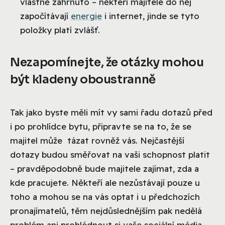
vlastně zahrnuto – někteří majitelé do něj
započítávají
energie
i internet, jinde se tyto
položky platí zvlášť.
Nezapomínejte, že otázky mohou
být kladeny oboustranně
Tak jako byste měli mít vy sami řadu dotazů před
i po prohlídce bytu, připravte se na to, že se
majitel může tázat rovněž vás. Nejčastější
dotazy budou směřovat na vaši schopnost platit
– pravděpodobně bude majitele zajímat, zda a
kde pracujete. Někteří ale nezůstávají pouze u
toho a mohou se na vás optat i u předchozích
pronajímatelů, těm nejdůslednějším pak nedělá
problém ani prohlédnout si vaše sociální média.