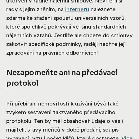
ukotven v řádné nájemní smlouvě. Nevíte-li si
rady s jejím zněním, na
internetu
naleznete
zdarma ke stažení spoustu univerzálních vzorů,
které spolehlivě pokrývají většinu standardních
nájemních vztahů. Jestliže ale chcete do smlouvy
zakotvit specifické podmínky, raději nechte její
zpracování na právních odbornících!
Nezapomeňte ani na předávací
protokol
Při přebírání nemovitosti k užívání bývá také
zvykem sestavení takzvaného předávacího
protokolu. Ten by měl obsahovat údaje o vás i
majiteli, stavy měřičů v době předání, soupis
vybavení bytu i počet klíčů, které dostanete.
Více