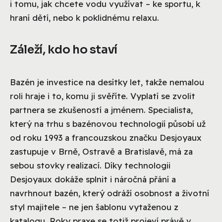
i tomu, jak chcete vodu využívat – ke sportu, k
hraní dětí, nebo k poklidnému relaxu.
Záleží, kdo ho staví
Bazén je investice na desítky let, takže nemalou
roli hraje i to, komu ji svěříte. Vyplatí se zvolit
partnera se zkušeností a jménem. Specialista,
který na trhu s bazénovou technologií působí už
od roku 1993 a francouzskou značku Desjoyaux
zastupuje v Brně, Ostravě a Bratislavě, má za
sebou stovky realizací. Díky technologii
Desjoyaux dokáže splnit i náročná přání a
navrhnout bazén, který odráží osobnost a životní
styl majitele – ne jen šablonu vytaženou z
katalogu. Roky praxe se totiž projeví právě v