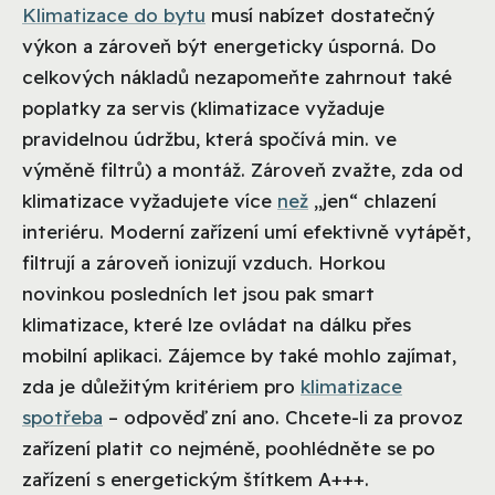
Klimatizace do bytu
musí nabízet dostatečný
výkon a zároveň být energeticky úsporná. Do
celkových nákladů nezapomeňte zahrnout také
poplatky za servis (klimatizace vyžaduje
pravidelnou údržbu, která spočívá min. ve
výměně filtrů) a montáž. Zároveň zvažte, zda od
klimatizace vyžadujete více
než
„jen“ chlazení
interiéru. Moderní zařízení umí efektivně vytápět,
filtrují a zároveň ionizují vzduch. Horkou
novinkou posledních let jsou pak smart
klimatizace, které lze ovládat na dálku přes
mobilní aplikaci. Zájemce by také mohlo zajímat,
zda je důležitým kritériem pro
klimatizace
spotřeba
– odpověď zní ano. Chcete-li za provoz
zařízení platit co nejméně, poohlédněte se po
zařízení s energetickým štítkem A+++.