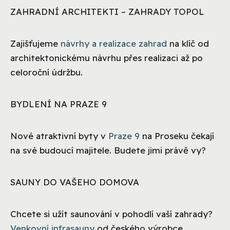
ZAHRADNÍ ARCHITEKTI – ZAHRADY TOPOL
Zajišťujeme
návrhy a realizace zahrad
na klíč od
architektonickému návrhu přes realizaci až po
celoroční údržbu.
BYDLENÍ NA PRAZE 9
Nové atraktivní byty v
Praze 9
na Proseku čekají
na své budoucí majitele. Budete jimi právě vy?
SAUNY DO VAŠEHO DOMOVA
Chcete si užít saunování v pohodlí vaší zahrady?
Venkovní infrasauny
od českého výrobce