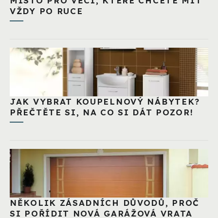
MÍSTO PRO VĚCI, KTERÉ CHCETE MÍT
VŽDY PO RUCE
JAK VYBRAT KOUPELNOVÝ NÁBYTEK?
PŘEČTĚTE SI, NA CO SI DÁT POZOR!
NĚKOLIK ZÁSADNÍCH DŮVODŮ, PROČ
SI POŘÍDIT NOVÁ GARÁŽOVÁ VRATA