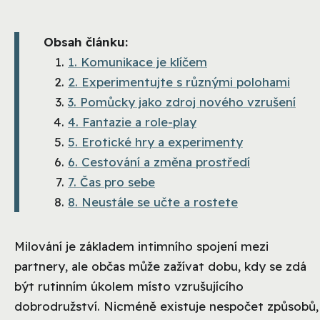
Obsah článku:
1. Komunikace je klíčem
2. Experimentujte s různými polohami
3. Pomůcky jako zdroj nového vzrušení
4. Fantazie a role-play
5. Erotické hry a experimenty
6. Cestování a změna prostředí
7. Čas pro sebe
8. Neustále se učte a rostete
Milování je základem intimního spojení mezi
partnery, ale občas může zažívat dobu, kdy se zdá
být rutinním úkolem místo vzrušujícího
dobrodružství. Nicméně existuje nespočet způsobů,