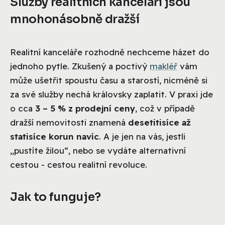
Služby realitních kanceláří jsou
mnohonásobně dražší
Realitní kanceláře rozhodně nechceme házet do
jednoho pytle. Zkušený a poctivý
makléř
vám
může ušetřit spoustu času a starostí, nicméně si
za své služby nechá královsky zaplatit. V praxi jde
o cca
3 – 5 % z prodejní ceny
, což v případě
dražší nemovitosti znamená
desetitisíce až
statisíce korun navíc
. A je jen na vás, jestli
„pustíte žilou“, nebo se vydáte alternativní
cestou - cestou realitní revoluce.
Jak to funguje?