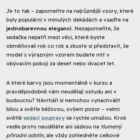
Je to tak – zapomeňte na nejrůznější vzory, které
byly populární v minulých dekádách a vsaďte na
jednobarevnou eleganci
. Nezapomeňte, že
sedačka nepatří mezi věci, které byste
obměňovali rok co rok a zkuste si představit, že
model s výrazným vzorem budete mít v
obývacím pokoji za deset nebo dvacet let.
A které barvy jsou momentálně v kurzu a
pravděpodobně vám neudělají ostudu ani v
budoucnu? Návrháři si nemohou vynachválit
bílou a světle béžovou, ovšem pozor – velmi
světlé
sedací soupravy
se rychle umažou. Krok
vedle proto neuděláte ani sázkou na
tlumený
přírodní odstín
, ale vždy zohledněte celkové