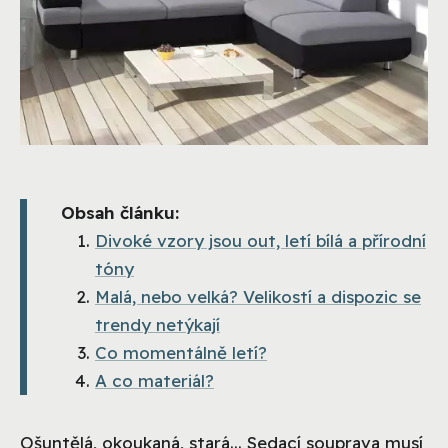
Obsah článku:
Divoké vzory jsou out, letí bílá a přírodní
tóny
Malá, nebo velká? Velikostí a dispozic se
trendy netýkají
Co momentálně letí?
A co materiál?
Ošuntělá, okoukaná, stará... Sedací souprava musí