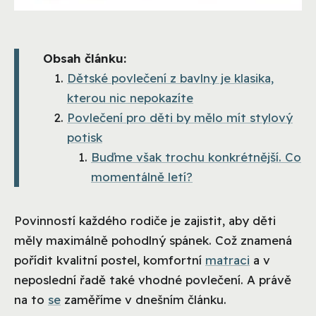
Obsah článku:
Dětské povlečení z bavlny je klasika,
kterou nic nepokazíte
Povlečení pro děti by mělo mít stylový
potisk
Buďme však trochu konkrétnější. Co
momentálně letí?
Povinností každého rodiče je zajistit, aby děti
měly maximálně pohodlný spánek. Což znamená
pořídit kvalitní postel, komfortní
matraci
a v
neposlední řadě také vhodné povlečení. A právě
na to
se
zaměříme v dnešním článku.