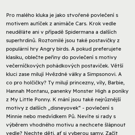
Pro malého kluka je jako stvořené povlečení s
motivem autíček z animáče Cars. Krok vedle
neuděláte ani v případě Spidermana a dalších
superhrdinů. Roztomilé jsou také postavičky z
populární hry Angry birds. A pokud preferujete
klasiku, oblečte peřiny do povlečení s motivy
večerníčkových pohádkových postaviček. Větší
kluci zase milují Hvězdné války a Simpsonovi. A
co pro holčičky? Ty milují princezny, víly, Barbie,
Hannah Montanu, panenky Monster High a poníky
z My Little Ponny. K mání jsou také nejrůznější
motivy z dalších „disneyovek“ - povlečení s
Minnie nebo medvídkem Pů. Nevíte si rady s
výběrem vhodného motivu a nechcete šlápnout
vedle? Nechte děti, ať si vyberou samy. Začít