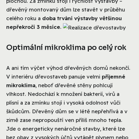
plochou. Za zmínku stojí i rychlost výstavby –
dřevěný montovaný dům lze stavět v průběhu
celého roku a
doba trvání výstavby většinou
nepřekročí 3 měsíce
.
Optimální mikroklima po celý rok
A ani tím výčet výhod dřevěných domů nekončí.
V interiéru dřevostaveb panuje velmi
příjemné
mikroklima
, neboť dřevěné stěny pohlcují
vlhkost. Nedochází k množení bakterií, virů a
plísní a za zmínku stojí i vysoká odolnost vůči
škůdcům. Dřevěný dům se v létě nepřehřívá a v
zimě zase nepropouští ven příliš mnoho tepla.
Jde o energeticky nenáročné stavby, které lze
bez obav z vysokých účtů vytápět plynem nebo