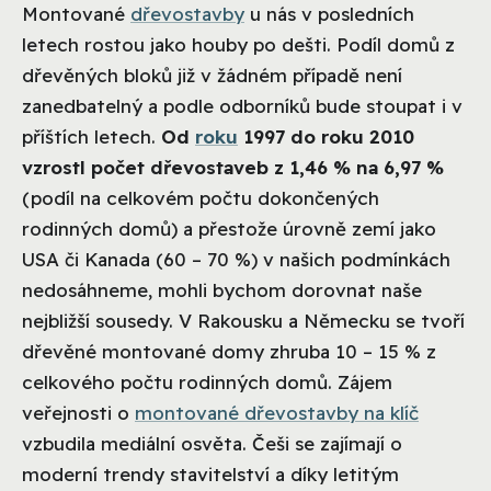
Montované
dřevostavby
u nás v posledních
letech rostou jako houby po dešti. Podíl domů z
dřevěných bloků již v žádném případě není
zanedbatelný a podle odborníků bude stoupat i v
příštích letech.
Od
roku
1997 do roku 2010
vzrostl počet dřevostaveb z 1,46 % na 6,97 %
(podíl na celkovém počtu dokončených
rodinných domů) a přestože úrovně zemí jako
USA či Kanada (60 – 70 %) v našich podmínkách
nedosáhneme, mohli bychom dorovnat naše
nejbližší sousedy. V Rakousku a Německu se tvoří
dřevěné montované domy zhruba 10 – 15 % z
celkového počtu rodinných domů.
Zájem
veřejnosti o
montované dřevostavby na klíč
vzbudila mediální osvěta. Češi se zajímají o
moderní trendy stavitelství a díky letitým