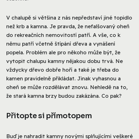
V chalupě si většina z nás nepředstaví jiné topidlo
než krb a kamna. Je pravda, že nefalšovaný oheň
do rekreačních nemovitostí patří. A vše, co k
němu patří včetně štípání dřeva a vynášení
popela. Problém ale pro někoho může být, že
vytopit chalupu kamny nějakou dobu trvá. Ne
vždycky dřevo dobře hoří a také je třeba do
kamen pravidelně přikládat. Jinak vyhasnou a
oheň se může rozdělávat znovu. Nehledě na to,
že stará kamna brzy budou zakázána. Co pak?
Přitopte si přímotopem
Buď je nahradit kamny novými splňujícími veškeré