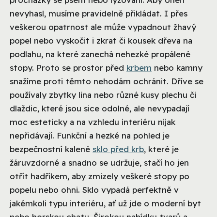
nevyhasl, musíme pravidelně přikládat. I přes
veškerou opatrnost ale může vypadnout žhavý
popel nebo vyskočit i zkrat či kousek dřeva na
podlahu, na které zanechá nehezké propálené
stopy. Proto se prostor před
krbem
nebo kamny
snažíme proti těmto nehodám ochránit. Dříve se
používaly zbytky lina nebo různé kusy plechu či
dlaždic, které jsou sice odolné, ale nevypadají
moc esteticky a na vzhledu interiéru nijak
nepřidávají. Funkční a hezké na pohled je
bezpečnostní kalené
sklo před krb
, které je
žáruvzdorné a snadno se udržuje, stačí ho jen
otřít hadříkem, aby zmizely veškeré stopy po
popelu nebo ohni. Sklo vypadá perfektně v
jakémkoli typu interiéru, ať už jde o moderní byt
nebo horskou chatu. Širokou nabídku tvarů a