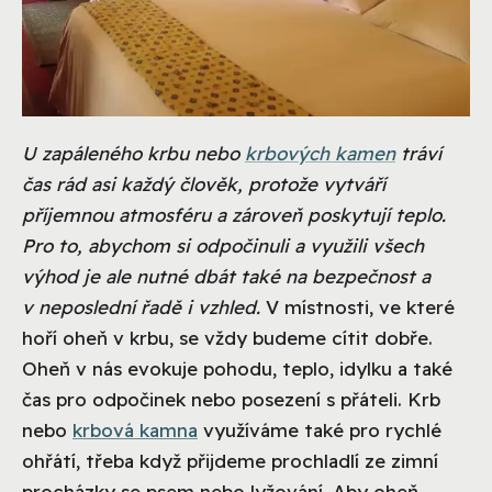
U zapáleného krbu nebo
krbových kamen
tráví
čas rád asi každý člověk, protože vytváří
příjemnou atmosféru a zároveň poskytují teplo.
Pro to, abychom si odpočinuli a využili všech
výhod je ale nutné dbát také na bezpečnost a
v neposlední řadě i vzhled.
V místnosti, ve které
hoří oheň v krbu, se vždy budeme cítit dobře.
Oheň v nás evokuje pohodu, teplo, idylku a také
čas pro odpočinek nebo posezení s přáteli. Krb
nebo
krbová kamna
využíváme také pro rychlé
ohřátí, třeba když přijdeme prochladlí ze zimní
procházky se psem nebo lyžování. Aby oheň