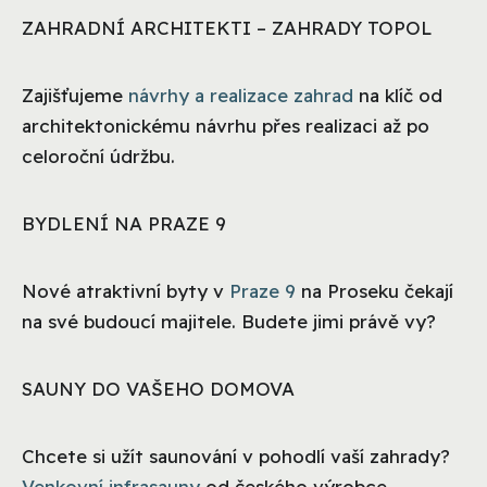
ZAHRADNÍ ARCHITEKTI – ZAHRADY TOPOL
Zajišťujeme
návrhy a realizace zahrad
na klíč od
architektonickému návrhu přes realizaci až po
celoroční údržbu.
BYDLENÍ NA PRAZE 9
Nové atraktivní byty v
Praze 9
na Proseku čekají
na své budoucí majitele. Budete jimi právě vy?
SAUNY DO VAŠEHO DOMOVA
Chcete si užít saunování v pohodlí vaší zahrady?
Venkovní infrasauny
od českého výrobce