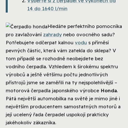
Vyberte si z čerpadel ve výkonech od
14 do 1640 l/min
Hledáte perfektního pomocníka
pro zavlažování
zahrady
nebo ovocného sadu?
Potřebujete odčerpat kalnou
vodu
s příměsí
pevných částic, která vám zatekla do sklepa? V
tom případě se rozhodně neobejdete bez
vodního čerpadla. Vzhledem k širokému spektru
výrobců a ještě většímu počtu jednotlivých
přístrojů jsme se zaměřili na ty nejspolehlivější –
motorová čerpadla japonského výrobce
Honda
.
Pátá největší automobilka na světě je mimo jiné i
největším producentem samostatných motorů a
její ucelený řada čerpadel uspokojí prakticky
jakéhokoliv zákazníka.