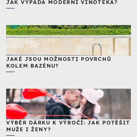
JAK VYPADÁ MODERNÍ VINOTÉKA?
JAKÉ JSOU MOŽNOSTI POVRCHŮ
KOLEM BAZÉNU?
VÝBĚR DÁRKU K VÝROČÍ: JAK POTĚŠIT
MUŽE I ŽENY?