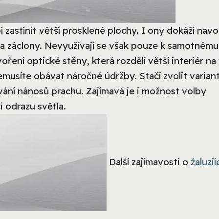
í zastínit větší prosklené plochy. I ony dokáží navo
 a záclony. Nevyužívají se však pouze k samotnému
ření optické stěny, která rozdělí větší interiér na
 nemusíte obávat náročné údržby. Stačí zvolit varian
vání nánosů prachu. Zajímavá je i možnost volby
i odrazu světla.
Další zajímavosti o
žaluzií