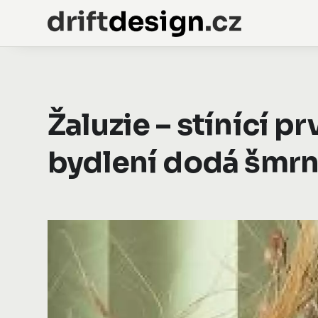
Žaluzie – stínící p
bydlení dodá šmr