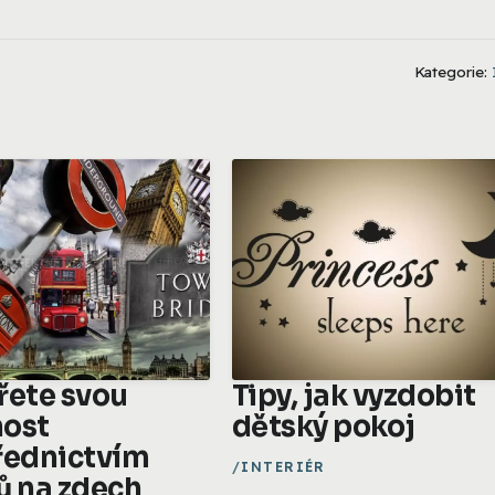
Kategorie:
řete svou
Tipy, jak vyzdobit
ost
dětský pokoj
řednictvím
INTERIÉR
ů na zdech