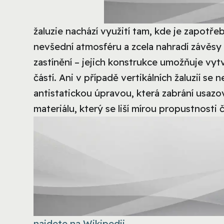
žaluzie nachází využití tam, kde je zapotřeb
nevšední atmosféru a zcela nahradí závěsy
zastínění – jejich konstrukce umožňuje vytvo
částí. Ani v případě vertikálních žaluzií se
antistatickou úpravou, která zabrání usazo
materiálu, který se liší mírou propustnosti č
najdete na Wikipedii
.