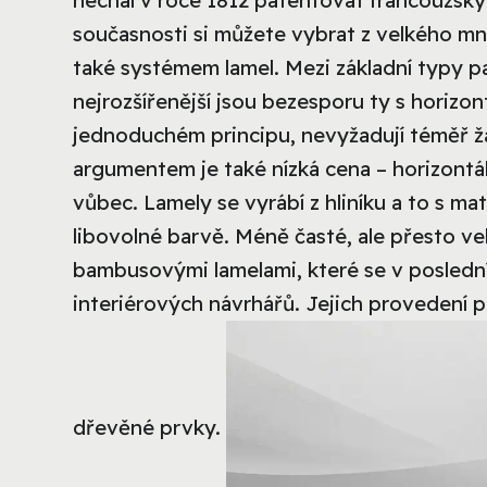
nechal v roce 1812 patentovat francouzský
současnosti si můžete vybrat z velkého množ
také systémem lamel.
Mezi základní typy pat
nejrozšířenější jsou bezesporu ty s horizon
jednoduchém principu, nevyžadují téměř žá
argumentem je také nízká cena – horizontáln
vůbec. Lamely se vyrábí z hliníku a to s m
libovolné barvě. Méně časté, ale přesto ve
bambusovými lamelami, které se v poslední
interiérových návrhářů. Jejich provedení 
dřevěné prvky.