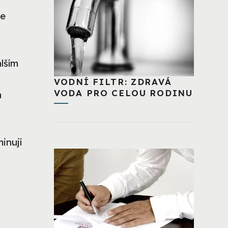
le
lším
VODNÍ FILTR: ZDRAVÁ
VODA PRO CELOU RODINU
a
inují