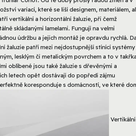
 truhlář Cohot. Od té doby prošly řadou změn a v
ství variací, které se liší designem, materiálem, a
ří vertikální a horizontální žaluzie, při čemž
tálně skládanými lamelami. Fungují na velmi
dnou údržbu a jejich montáž je opravdu rychlá. Da
í žaluzie patří mezi nejdostupnější stínící systémy
atným, lesklým či metalickým povrchem a to v takřk
lmi oblíbené jsou také žaluzie s dřevěnými a
ch letech opět dostávají do popředí zájmu
perfektně koresponduje s domácností, ve které dom
Vertikální