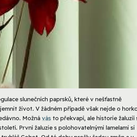
regulace slunečních paprsků, které v nešťastně
jemnit život. V žádném případě však nejde o hork
 nedávno. Možná
vás
to překvapí, ale historie žaluzií
toletí. První žaluzie s polohovatelnými lamelami si