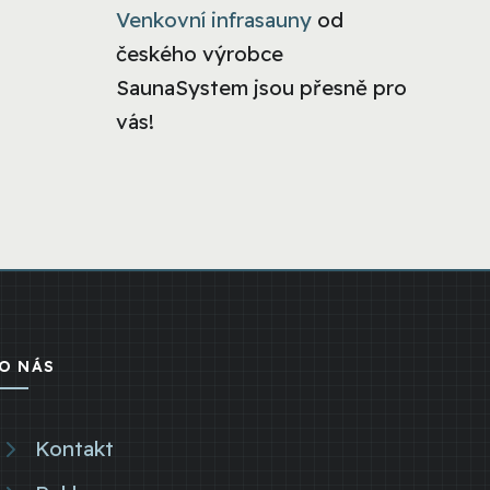
Venkovní infrasauny
od
českého výrobce
SaunaSystem jsou přesně pro
vás!
O NÁS
Kontakt