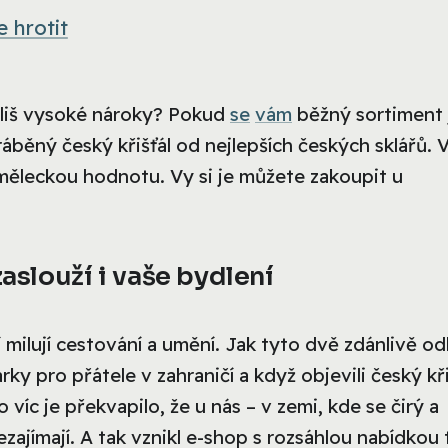
e hrotit
říliš vysoké nároky? Pokud
se
vám
běžný sortiment 
yráběný český křišťál od nejlepších českých sklářů. 
měleckou hodnotu. Vy si je můžete zakoupit u
zaslouží i vaše bydlení
í milují cestování a umění. Jak tyto dvě zdánlivě od
rky pro přátele v zahraničí a když objevili český kři
to víc je překvapilo, že u nás – v zemi, kde se čirý a
nezajímají. A tak vznikl e-shop s rozsáhlou nabídkou