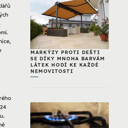
klářů
tých
.
emi.
nice,
o
MARKÝZY PROTI DEŠTI
SE DÍKY MNOHA BARVÁM
LÁTEK HODÍ KE KAŽDÉ
NEMOVITOSTI
irého
 24
u.
ně