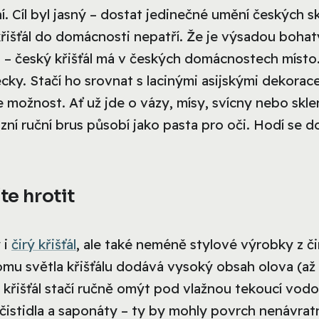
. Cíl byl jasný – dostat jedinečné umění českých s
křišťál do domácnosti nepatří. Že je výsadou boha
u – český křišťál má v českých domácnostech místo
ky. Stačí ho srovnat s lacinými asijskými dekorac
e možnost. Ať už jde o vázy, mísy, svícny nebo skle
ní ruční brus působí jako pasta pro oči. Hodí se d
te hrotit
 i
čirý křišťál
, ale také neméně stylové výrobky z č
 lomu světla křišťálu dodává vysoký obsah olova (až
 křišťál stačí ručně omýt pod vlažnou tekoucí vodo
 čistidla a saponáty – ty by mohly povrch nenávrat