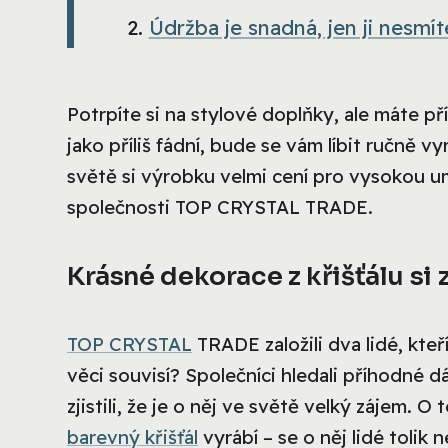
Údržba je snadná, jen ji nesmít
Potrpíte si na stylové doplňky, ale máte p
jako příliš fádní, bude se vám líbit ručně v
světě si výrobku velmi cení pro vysokou u
společnosti TOP CRYSTAL TRADE.
Krásné dekorace z křišťálu si 
TOP CRYSTAL
TRADE založili dva lidé, kteř
věci souvisí? Společníci hledali příhodné dá
zjistili, že je o něj ve světě velký zájem. O 
barevný křišťál
vyrábí – se o něj lidé tolik 