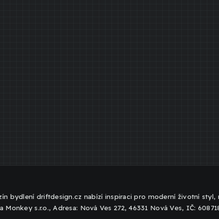
ín bydlení driftdesign.cz nabízí inspiraci pro moderní životní styl
a Monkey s.r.o., Adresa: Nová Ves 272, 46331 Nová Ves, IČ: 6087