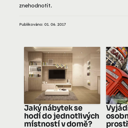
znehodnotit.
Publikováno: 01. 06. 2017
Jaký nábytek se
Vyjád
hodí do jednotlivých
osobn
místností v domě?
prost