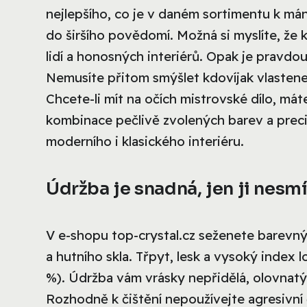
nejlepšího, co je v daném sortimentu k mání
do širšího povědomí. Možná si myslíte, že 
lidí a honosných interiérů. Opak je pravdo
Nemusíte přitom smýšlet kdovíjak vlastenec
Chcete-li mít na očích mistrovské dílo, mát
kombinace pečlivě zvolených barev a preciz
moderního i klasického interiéru.
Údržba je snadná, jen ji nesmí
V e-shopu top-crystal.cz seženete barevný
a hutního skla. Třpyt, lesk a vysoký index
%). Údržba vám vrásky nepřidělá, olovnatý
Rozhodně k čištění nepoužívejte agresivní