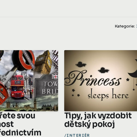
Kategorie:
řete svou
Tipy, jak vyzdobit
ost
dětský pokoj
řednictvím
INTERIÉR