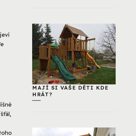
jeví
Ve
MAJÍ SI VAŠE DĚTI KDE
HRÁT?
lišné
šťál,
 toho