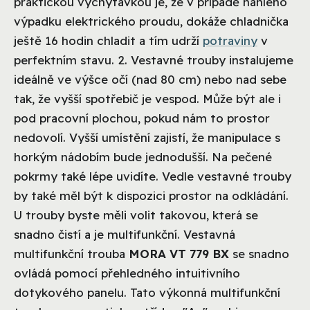
praktickou vychytávkou je, že v případě náhlého
výpadku elektrického proudu, dokáže chladnička
ještě 16 hodin chladit a tím udrží
potraviny
v
perfektním stavu. 2. Vestavné trouby instalujeme
ideálně ve výšce očí (nad 80 cm) nebo nad sebe
tak, že vyšší spotřebič je vespod. Může být ale i
pod pracovní plochou, pokud nám to prostor
nedovolí. Vyšší umístění zajistí, že manipulace s
horkým nádobím bude jednodušší. Na pečené
pokrmy také lépe uvidíte. Vedle vestavné trouby
by také měl být k dispozici prostor na odkládání.
U trouby byste měli volit takovou, která se
snadno čistí a je multifunkční. Vestavná
multifunkční trouba
MORA VT 779 BX
se snadno
ovládá pomocí přehledného intuitivního
dotykového panelu. Tato výkonná multifunkční