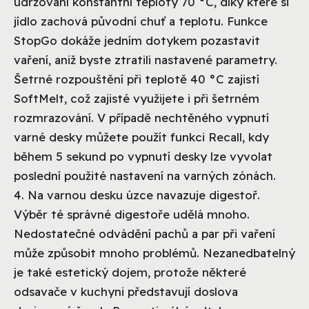
udržování konstantní teploty 70 °C, díky které si
jídlo zachová původní chuť a teplotu. Funkce
StopGo dokáže jedním dotykem pozastavit
vaření, aniž byste ztratili nastavené parametry.
Šetrné rozpouštění při teplotě 40 °C zajistí
SoftMelt, což zajisté využijete i při šetrném
rozmrazování. V případě nechtěného vypnutí
varné desky můžete použít funkci Recall, kdy
během 5 sekund po vypnutí desky lze vyvolat
poslední použité nastavení na varných zónách.
4. Na varnou desku úzce navazuje digestoř.
Výběr té správné digestoře udělá mnoho.
Nedostatečné odvádění pachů a par při vaření
může způsobit mnoho problémů. Nezanedbatelný
je také estetický dojem, protože některé
odsavače v kuchyni představují doslova