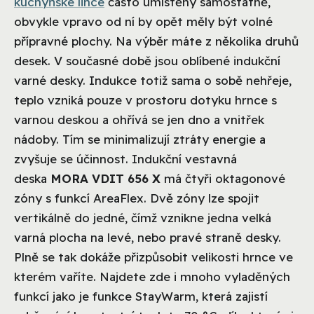
kuchyňské lince
často umístěny samostatně,
obvykle vpravo od ní by opět měly být volné
přípravné plochy. Na výběr máte z několika druhů
desek. V současné době jsou oblíbené indukční
varné desky. Indukce totiž sama o sobě nehřeje,
teplo vzniká pouze v prostoru dotyku hrnce s
varnou deskou a ohřívá se jen dno a vnitřek
nádoby. Tím se minimalizují ztráty energie a
zvyšuje se účinnost. Indukční vestavná
deska
MORA VDIT 656 X
má čtyři oktagonové
zóny s funkcí AreaFlex. Dvě zóny lze spojit
vertikálně do jedné, čímž vznikne jedna velká
varná plocha na levé, nebo pravé straně desky.
Plně se tak dokáže přizpůsobit velikosti hrnce ve
kterém vaříte. Najdete zde i mnoho vyladěných
funkcí jako je funkce StayWarm, která zajistí