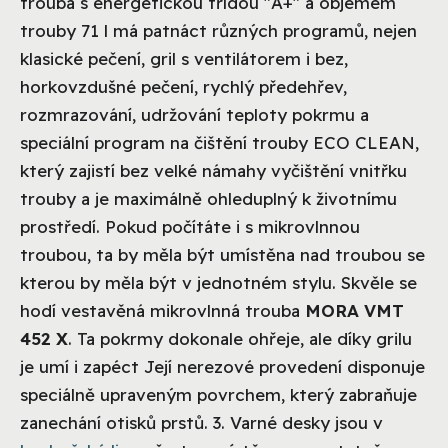
trouba s energetickou třídou "A+" a objemem
trouby 71 l má patnáct různých programů, nejen
klasické pečení, gril s ventilátorem i bez,
horkovzdušné pečení, rychlý předehřev,
rozmrazování, udržování teploty pokrmu a
speciální program na čištění trouby ECO CLEAN,
který zajistí bez velké námahy vyčištění vnitřku
trouby a je maximálně ohleduplný k životnímu
prostředí. Pokud počítáte i s mikrovlnnou
troubou, ta by měla být umístěna nad troubou se
kterou by měla být v jednotném stylu. Skvěle se
hodí vestavěná mikrovlnná trouba
MORA VMT
452 X
. Ta pokrmy dokonale ohřeje, ale díky grilu
je umí i zapéct Její nerezové provedení disponuje
speciálně upraveným povrchem, který zabraňuje
zanechání otisků prstů. 3. Varné desky jsou v