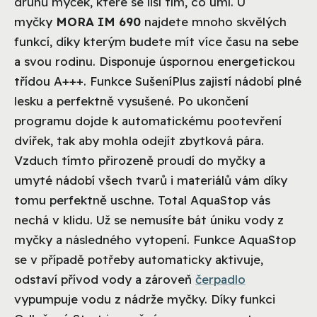
druhů myček, které se liší tím, co umí. U
myčky
MORA
IM 690
najdete mnoho skvělých
funkcí, díky kterým budete mít více času na sebe
a svou rodinu. Disponuje úspornou energetickou
třídou A+++. Funkce SušeníPlus zajistí nádobí plné
lesku a perfektně vysušené. Po ukončení
programu dojde k automatickému pootevření
dvířek, tak aby mohla odejít zbytková pára.
Vzduch tímto přirozeně proudí do myčky a
umyté nádobí všech tvarů i materiálů vám díky
tomu perfektně uschne. Total AquaStop vás
nechá v klidu. Už se nemusíte bát úniku vody z
myčky a následného vytopení. Funkce AquaStop
se v případě potřeby automaticky aktivuje,
odstaví přívod vody a zároveň
čerpadlo
vypumpuje vodu z nádrže myčky. Díky funkci