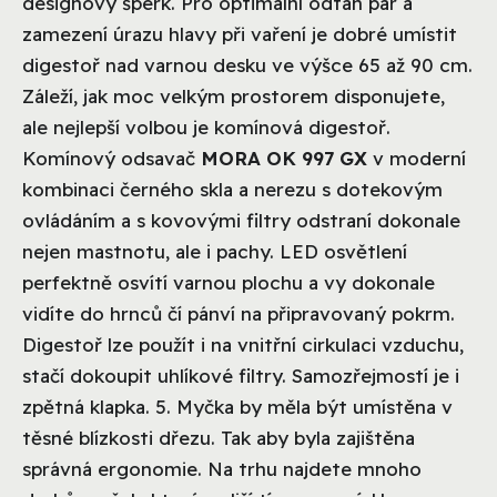
designový šperk. Pro optimální odtah par a
zamezení úrazu hlavy při vaření je dobré umístit
digestoř nad varnou desku ve výšce 65 až 90 cm.
Záleží, jak moc velkým prostorem disponujete,
ale nejlepší volbou je komínová digestoř.
Komínový odsavač
MORA OK 997 GX
v moderní
kombinaci černého skla a nerezu s dotekovým
ovládáním a s kovovými filtry odstraní dokonale
nejen mastnotu, ale i pachy. LED osvětlení
perfektně osvítí varnou plochu a vy dokonale
vidíte do hrnců čí pánví na připravovaný pokrm.
Digestoř lze použít i na vnitřní cirkulaci vzduchu,
stačí dokoupit uhlíkové filtry. Samozřejmostí je i
zpětná klapka. 5. Myčka by měla být umístěna v
těsné blízkosti dřezu. Tak aby byla zajištěna
správná ergonomie. Na trhu najdete mnoho