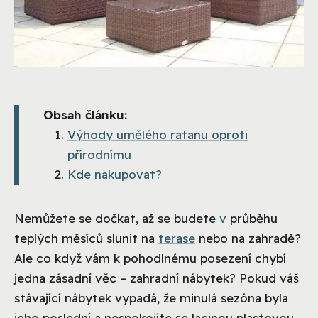
Obsah článku:
Výhody umělého ratanu oproti
přírodnímu
Kde nakupovat?
Nemůžete se dočkat, až se budete
v
průběhu
teplých měsíců slunit na
terase
nebo na zahradě?
Ale co když vám k pohodlnému posezení chybí
jedna zásadní věc – zahradní nábytek? Pokud váš
stávající nábytek vypadá, že minulá sezóna byla
jeho poslední a nespokojíte se lacinou plastovou