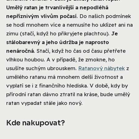
Umělý ratan je trvanlivější a nepodléhá
nepříznivým vlivům počasí
. Do našich podmínek
se hodí mnohem více a nemusíte ho uklízet ani na
zimu (stačí, když ho přikryjete plachtou).
Je
stálobarevný a jeho údržba je naprosto
nenáročná
. Stačí, když ho čas od času přetřete
vlhkou houbou. A v případě, že zmokne, ho
usušíte suchým ubrouskem.
Ratanový nábytek
z
umělého ratanu má mnohem delší životnost a
vyplatí se i z finančního hlediska. V době, kdy by
přírodní ratan dávno ztratil na kráse, bude umělý
ratan vypadat stále jako nový.
Kde nakupovat?