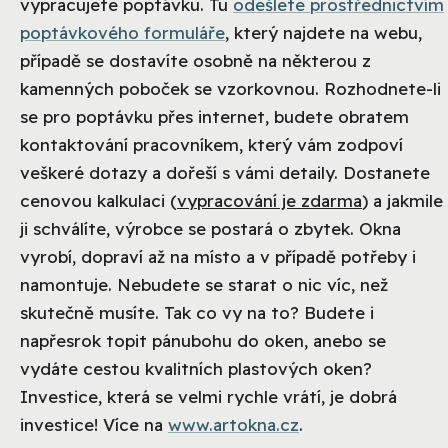
vypracujete poptávku. Tu
odešlete prostřednictvím
poptávkového formuláře
, který najdete na webu,
případě se dostavíte osobně na některou z
kamenných poboček se vzorkovnou. Rozhodnete-li
se pro poptávku přes internet, budete obratem
kontaktování pracovníkem, který vám zodpoví
veškeré dotazy a dořeší s vámi detaily. Dostanete
cenovou kalkulaci (
vypracování je zdarma
) a jakmile
ji schválíte, výrobce se postará o zbytek. Okna
vyrobí, dopraví až na místo a v případě potřeby i
namontuje. Nebudete se starat o nic víc, než
skutečně musíte. Tak co vy na to? Budete i
napřesrok topit pánubohu do oken, anebo se
vydáte cestou kvalitních plastových oken?
Investice, která se velmi rychle vrátí, je dobrá
investice! Více na
www.artokna.cz
.