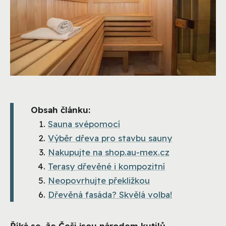
Obsah článku:
Sauna svépomocí
Výběr dřeva pro stavbu sauny
Nakupujte na shop.au-mex.cz
Terasy dřevěné i kompozitní
Neopovrhujte překližkou
Dřevěná fasáda? Skvělá volba!
Říká se, že Češi jsou národem kutilů.