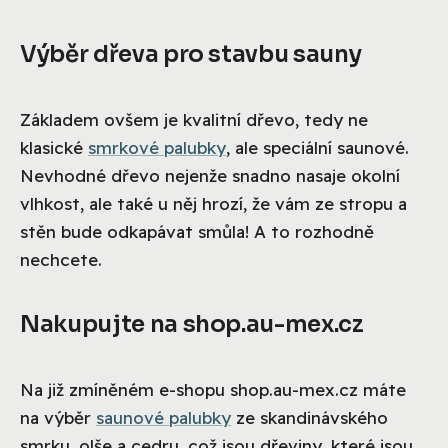
Výběr dřeva pro stavbu sauny
Základem ovšem je kvalitní dřevo, tedy ne
klasické
smrkové palubky
, ale speciální saunové.
Nevhodné dřevo nejenže snadno nasaje okolní
vlhkost, ale také u něj hrozí, že vám ze stropu a
stěn bude odkapávat smůla! A to rozhodně
nechcete.
Nakupujte na shop.au-mex.cz
Na již zmíněném e-shopu shop.au-mex.cz máte
na výběr
saunové palubky
ze skandinávského
smrku, olše a cedru, což jsou dřeviny, které jsou