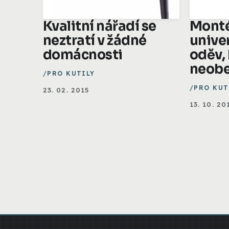
Kvalitní nářadí se
Monté
neztratí v žádné
unive
domácnosti
oděv,
neobe
PRO KUTILY
PRO KUT
23. 02. 2015
13. 10. 20