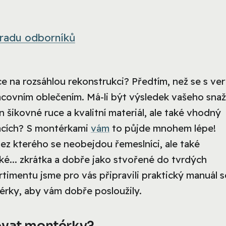
 radu odborníků
 na rozsáhlou rekonstrukci? Předtím, než se s ve
acovním oblečením. Má-li být výsledek vašeho snaž
šikovné ruce a kvalitní materiál, ale také vhodný
lácích? S montérkami
vám
to půjde mnohem lépe!
ez kterého se neobejdou řemeslníci, ale také
ké... zkrátka a dobře jako stvořené do tvrdých
rtimentu jsme pro vás připravili praktický manuál s
érky, aby vám dobře posloužily.
ovat montérky?