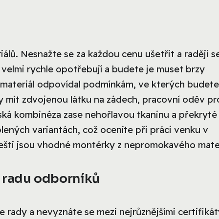
lů. Nesnažte se za každou cenu ušetřit a raději s
 velmi rychle opotřebují a budete je muset brzy
y materiál odpovídal podmínkám, ve kterých budete
 mít zdvojenou látku na zádech, pracovní oděv pr
ečská kombinéza zase nehořlavou tkaninu a překryté
plených variantách, což oceníte při práci venku v
dešti jsou vhodné montérky z nepromokavého mater
a radu odborníků
rady a nevyznáte se mezi nejrůznějšími certifikát