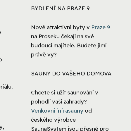
BYDLENÍ NA PRAZE 9
Nové atraktivní byty v
Praze 9
e
na Proseku čekají na své
budoucí majitele. Budete jimi
právě vy?
o
SAUNY DO VAŠEHO DOMOVA
iálu.
Chcete si užít saunování v
pohodlí vaší zahrady?
Venkovní infrasauny
od
českého výrobce
y,
SaunaSystem jsou přesně pro