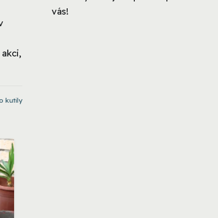
vás!
v
akci,
o kutily