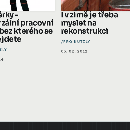
rky -
I v zimě je třeba
rzální pracovní
myslet na
 bez kterého se
rekonstrukci
jdete
PRO KUTILY
ILY
03. 02. 2012
14