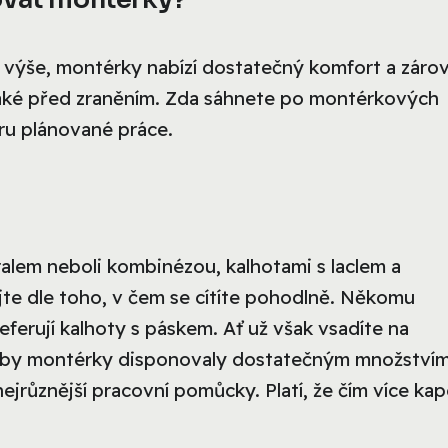
li výše, montérky nabízí dostatečný komfort a záro
 také před zraněním. Zda sáhnete po montérkových
eru plánované práce.
ralem neboli kombinézou, kalhotami s laclem a
ujte dle toho, v čem se cítíte pohodlně. Někomu
ferují kalhoty s páskem. Ať už však vsadíte na
, aby montérky disponovaly dostatečným množství
ejrůznější pracovní pomůcky. Platí, že čím více kap