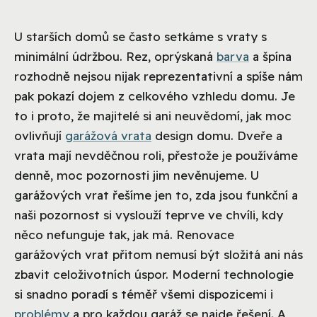
U starších domů se často setkáme s vraty s
minimální údržbou. Rez, oprýskaná
barva
a špína
rozhodně nejsou nijak reprezentativní a spíše nám
pak pokazí dojem z celkového vzhledu domu. Je
to i proto, že majitelé si ani neuvědomí, jak moc
ovlivňují
garážová vrata
design domu. Dveře a
vrata mají nevděčnou roli, přestože je používáme
denně, moc pozornosti jim nevěnujeme. U
garážových vrat řešíme jen to, zda jsou funkční a
naši pozornost si vyslouží teprve ve chvíli, kdy
něco nefunguje tak, jak má. Renovace
garážových vrat přitom nemusí být složitá ani nás
zbavit celoživotních úspor. Moderní technologie
si snadno poradí s téměř všemi dispozicemi i
problémy
a pro každou garáž se najde řešení. A