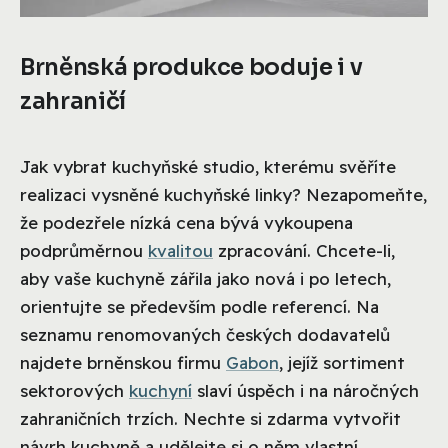
Brněnská produkce boduje i v
zahraničí
Jak vybrat kuchyňské studio, kterému svěříte
realizaci vysněné kuchyňské linky? Nezapomeňte,
že podezřele nízká cena bývá vykoupena
podprůměrnou
kvalitou
zpracování. Chcete-li,
aby vaše kuchyně zářila jako nová i po letech,
orientujte se především podle referencí. Na
seznamu renomovaných českých dodavatelů
najdete brněnskou firmu
Gabon
, jejíž sortiment
sektorových
kuchyní
slaví úspěch i na náročných
zahraničních trzích. Nechte si zdarma vytvořit
návrh kuchyně a udělejte si o něm vlastní