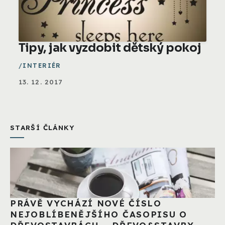
Tipy, jak vyzdobit dětský pokoj
INTERIÉR
13. 12. 2017
STARŠÍ ČLÁNKY
PRÁVĚ VYCHÁZÍ NOVÉ ČÍSLO
NEJOBLÍBENĚJŠÍHO ČASOPISU O