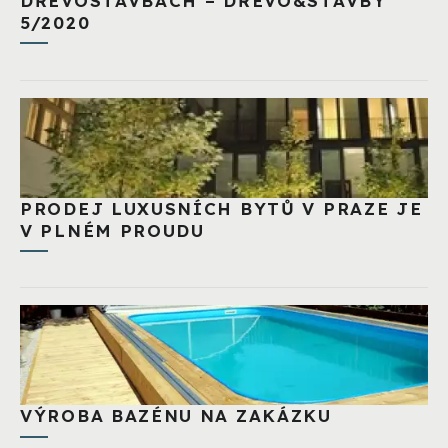
DŘEVOSTAVBÁCH – DŘEVO&STAVBY
5/2020
PRODEJ LUXUSNÍCH BYTŮ V PRAZE JE
V PLNÉM PROUDU
VÝROBA BAZÉNU NA ZAKÁZKU