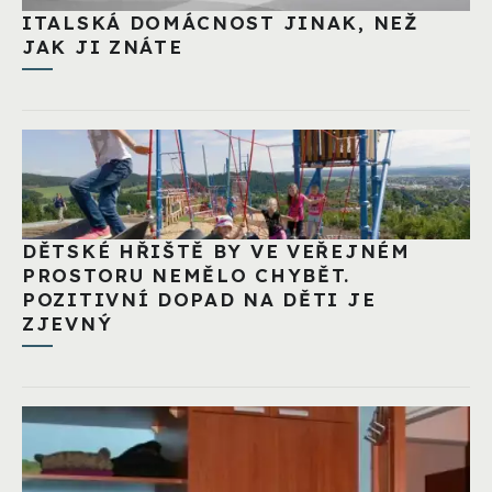
ITALSKÁ DOMÁCNOST JINAK, NEŽ
JAK JI ZNÁTE
DĚTSKÉ HŘIŠTĚ BY VE VEŘEJNÉM
PROSTORU NEMĚLO CHYBĚT.
POZITIVNÍ DOPAD NA DĚTI JE
ZJEVNÝ