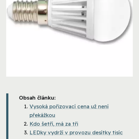
Obsah článku:
Vysoká pořizovací cena už není
překážkou
Kdo šetří, má za tři
LEDky vydrží v provozu desítky tisíc