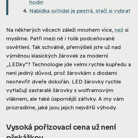
hodin
Nabídka svítidel je pestrá, stačí si vybrat
Na některých věcech záleží mnohem více,
než
si
myslíme. Patří mezi ně i tolik podceňované
osvětlení. Tak schválně, přemýšleli jste už nad
výměnou klasických žárovek za moderní
„LEDky“? Technologie jde velmi rychle kupředu a
není jediný důvod, proč žárovkám s diodami
neotevřít dveře dokořán. LED žárovky rychle
vytlačují zastaralé žárovky s wolframovým
vláknem, ale také úspornější zářivky. A my vám
prozradíme, jaké jsou jejich největší výhody.
Vysoká pořizovací cena už není
překážkou