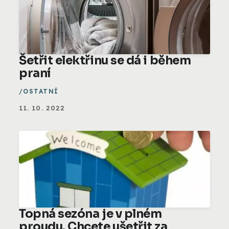
Šetřit elektřinu se dá i během
praní
OSTATNÍ
11. 10. 2022
Topná sezóna je v plném
proudu. Chcete ušetřit za