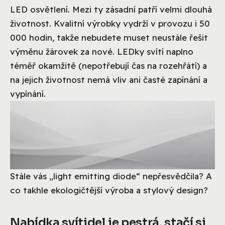
LED osvětlení. Mezi ty zásadní patří velmi dlouhá
životnost. Kvalitní výrobky vydrží v provozu i 50
000 hodin, takže nebudete muset neustále řešit
výměnu žárovek za nové. LEDky svítí naplno
téměř okamžitě (nepotřebují čas na rozehřátí) a
na jejich životnost nemá vliv ani časté zapínání a
vypínání.
Stále vás „light emitting diode“ nepřesvědčila? A
co takhle ekologičtější výroba a stylový design?
Nabídka svítidel je pestrá, stačí si