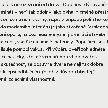
led je k nerozeznání od dřeva. Odolnost dýhované
aminát
– není tak odolný jako dýha, nicméně přest
oří se na něm skvrny, např. v případě polití hork
do moderního interiéru je jako stvořené. Vzhlede
ní oporu, na což musíte myslet již ve fázi stavební
ká cena, vsaďte na umělé materiály. Populární jsou t
o lisuje pomocí vakua. Při výběru dveří zohledněte
cí mazlíčky, zřejmě vám přijdou vhod dveře z
a skutečnost, že posuvné dveře nemají tak dobré
-li lepší odhlučnění (např. z důvodu hlasitější
mi izolačními vlastnostmi.