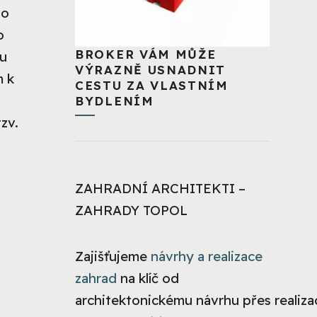
ho
o
BROKER VÁM MŮŽE
ou
VÝRAZNĚ USNADNIT
m k
CESTU ZA VLASTNÍM
BYDLENÍM
zv.
ZAHRADNÍ ARCHITEKTI –
ZAHRADY TOPOL
Zajišťujeme
návrhy a realizace
zahrad
na klíč od
architektonickému návrhu přes realizac