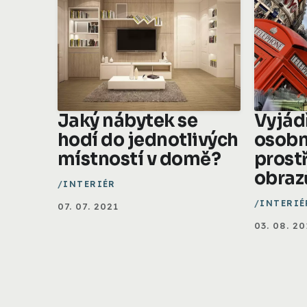
Jaký nábytek se
Vyjád
hodí do jednotlivých
osobn
místností v domě?
prost
obraz
INTERIÉR
INTERIÉ
07. 07. 2021
03. 08. 20