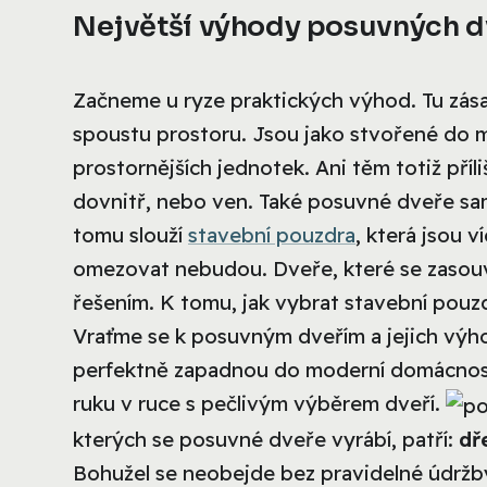
Největší výhody posuvných d
Začneme u ryze praktických výhod. Tu zása
spoustu prostoru. Jsou jako stvořené do 
prostornějších jednotek. Ani těm totiž příl
dovnitř, nebo ven. Také posuvné dveře sam
tomu slouží
stavební pouzdra
, která jsou v
omezovat nebudou. Dveře, které se zasouva
řešením. K tomu, jak vybrat stavební pouz
Vraťme se k posuvným dveřím a jejich výh
perfektně zapadnou do moderní domácnosti,
ruku v ruce s pečlivým výběrem dveří.
kterých se posuvné dveře vyrábí, patří:
dř
Bohužel se neobejde bez pravidelné údržby