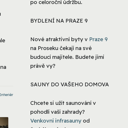
po celoroční údržbu.
j
u
BYDLENÍ NA PRAZE 9
Nové atraktivní byty v
Praze 9
ale
na Proseku čekají na své
budoucí majitele. Budete jimi
právě vy?
 na
SAUNY DO VAŠEHO DOMOVA
Interiér
Chcete si užít saunování v
pohodlí vaší zahrady?
Venkovní infrasauny
od