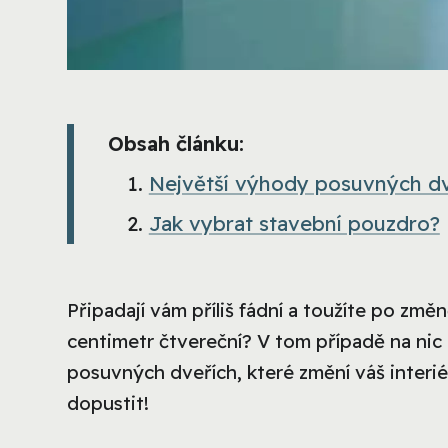
Obsah článku:
Největší výhody posuvných dv
Jak vybrat stavební pouzdro?
Připadají vám příliš fádní a toužíte po zm
centimetr čtvereční? V tom případě na nic n
posuvných dveřích, které změní váš interi
dopustit!