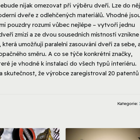
nebude nijak omezovat při výběru dveří. Lze do ně
oderní dveře z odlehčených materiálů. Vhodné jso
ími pouzdry rozumí vůbec nejlépe – vytvoří jednu
dveří zmizí a ze dvou sousedních místností vznikne
 která umožňují paralelní zasouvání dveří za sebe, 
 opačného směru. A co se týče konkrétní značky,
které je vhodné k instalaci do všech typů interiéru.
a a skutečnost, že výrobce zaregistroval 20 patentů
Kategorie: