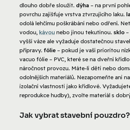
dlouho dobře sloužit.
dýha
– na první poh
povrchu zajišťuje vrstva ztvrzujícího laku.
l
odolá lehčímu poškrábání nebo odření. Netv
vodou,
kávou
nebo jinou tekutinou.
sklo
– 
vyšší váze ale vyžaduje dostatečnou staveb
přípravy.
fólie
– pokud je vaší prioritou níz
vacuo fólie – PVC, které se na dveřní křídl
náročnost provozu. Máte-li děti nebo domá
odolnějších materiálů. Nezapomeňte ani n
izolační vlastnosti jako křídlové. Vyžadujete
reprodukce hudby), zvolte materiál s dobrý
Jak vybrat stavební pouzdro?