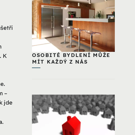
šetří
m
OSOBITÉ BYDLENÍ MŮŽE
. K
MÍT KAŽDÝ Z NÁS
e.
m –
k jde
a.
i