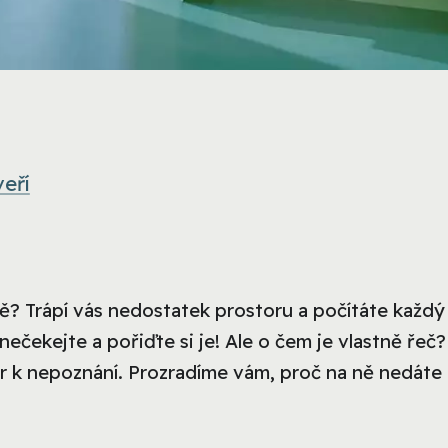
eří
ěně? Trápí vás nedostatek prostoru a počítáte každý
ečekejte a pořiďte si je! Ale o čem je vlastně řeč
ér k nepoznání. Prozradíme vám, proč na ně nedáte