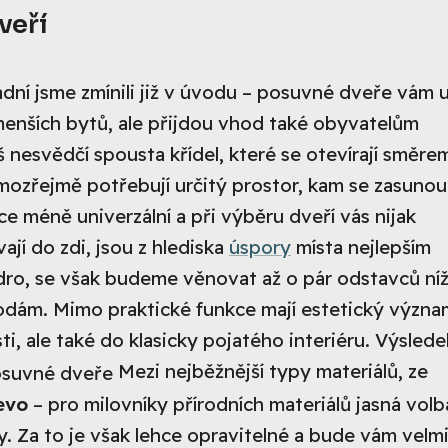
veří
dní jsme zmínili již v úvodu – posuvné dveře vám u
menších bytů, ale přijdou vhod také obyvatelům
iš nesvědčí spousta křídel, které se otevírají směre
ozřejmě potřebují určitý prostor, kam se zasunou
íce méně univerzální a při výběru dveří vás nijak
jí do zdi, jsou z hlediska
úspory
místa nejlepším
dro, se však budeme věnovat až o pár odstavců níž
odám. Mimo praktické funkce mají estetický význa
 ale také do klasicky pojatého interiéru. Výslede
Mezi nejběžnější typy materiálů, ze
evo
– pro milovníky přírodních materiálů jasná volb
. Za to je však lehce opravitelné a bude vám velm