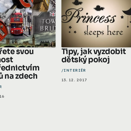
řete svou
Tipy, jak vyzdobit
ost
dětský pokoj
řednictvím
INTERIÉR
ů na zdech
13. 12. 2017
R
16