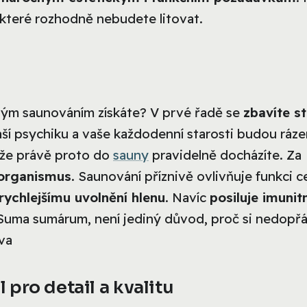
 které rozhodně nebudete litovat.
lným saunováním získáte? V prvé řadě se
zbavíte s
vaší psychiku a vaše každodenní starosti budou ráz
ože právě proto do
sauny
pravidelně docházíte. Za
 organismus
. Saunování příznivě ovlivňuje funkci c
rychlejšímu uvolnění hlenu
. Navíc
posiluje imunit
 Suma sumárum, není jediný důvod, proč si nedopřá
va
pro detail a kvalitu