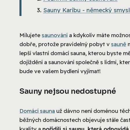
Sauny Karibu - německý smysl p
Milujete
saunování
a kdykoliv máte možnost
dobře, protože pravidelný pobyt v
sauně
m
lepší vlastní domácí sauna, kterou byste mě
dojíždění a saunování společně s lidmi, kter
bude ve vašem bydlení vyjímat!
Sauny nejsou nedostupné
Domácí sauna
už dávno není doménou těch 
běžných domácnostech objevuje stále čast
kvality a
pořídili si saunu, která odpov