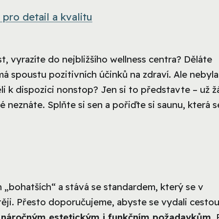
ro detail a kvalitu
, vyrazíte do nejbližšího wellness centra? Děláte
á spoustu pozitivních účinků na zdraví. Ale nebyla
li k dispozici nonstop? Jen si to představte – už 
é neznáte. Splňte si sen a pořiďte si saunu, která s
„bohatších“ a stává se standardem, který se v
ěji. Přesto doporučujeme, abyste se vydali cesto
ídá náročným estetickým i funkčním požadavkům
. 