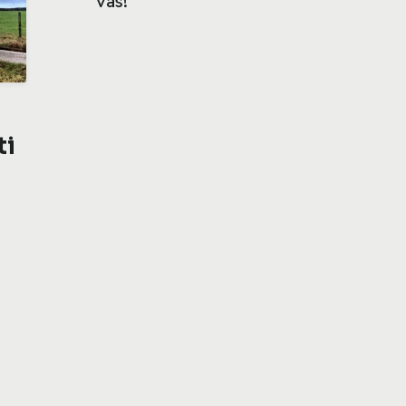
vás!
ti