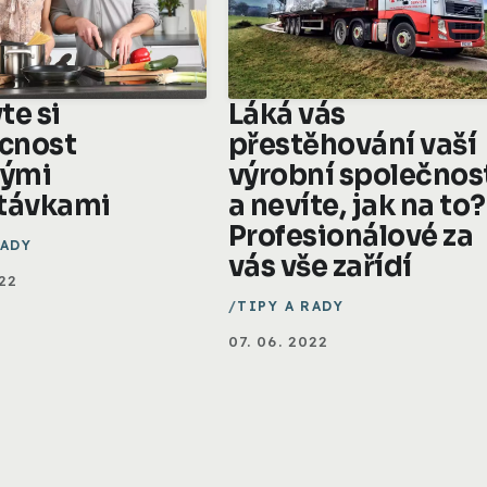
te si
Láká vás
cnost
přestěhování vaší
vými
výrobní společnos
távkami
a nevíte, jak na to?
Profesionálové za
RADY
vás vše zařídí
022
TIPY A RADY
07. 06. 2022