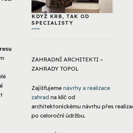
KDYŽ KRB, TAK OD
SPECIALISTY
tresu
em
ZAHRADNÍ ARCHITEKTI –
ZAHRADY TOPOL
elé
ní
Zajišťujeme
návrhy a realizace
t
zahrad
na klíč od
architektonickému návrhu přes realizac
po celoroční údržbu.