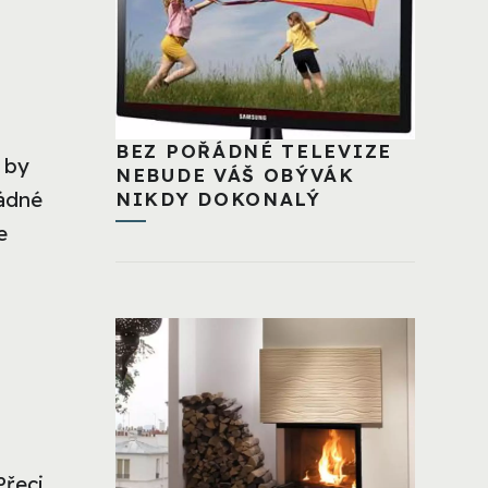
BEZ POŘÁDNÉ TELEVIZE
 by
NEBUDE VÁŠ OBÝVÁK
žádné
NIKDY DOKONALÝ
e
u
Přeci