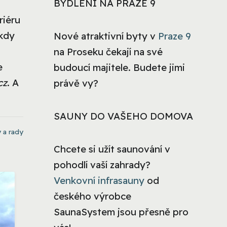
BYDLENÍ NA PRAZE 9
riéru
 kdy
Nové atraktivní byty v
Praze 9
na Proseku čekají na své
e
budoucí majitele. Budete jimi
cz
. A
právě vy?
SAUNY DO VAŠEHO DOMOVA
 a rady
Chcete si užít saunování v
pohodlí vaší zahrady?
Venkovní infrasauny
od
českého výrobce
SaunaSystem jsou přesně pro