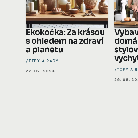
Ekokočka: Za krásou
Vybav
s ohledem na zdraví
domá
a planetu
stylo
vychy
TIPY A RADY
TIPY A 
22. 02. 2024
26. 08. 2