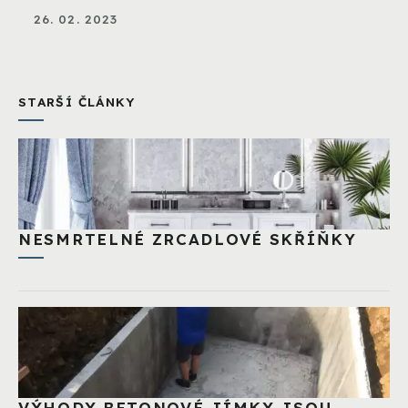
26. 02. 2023
STARŠÍ ČLÁNKY
NESMRTELNÉ ZRCADLOVÉ SKŘÍŇKY
VÝHODY BETONOVÉ JÍMKY JSOU