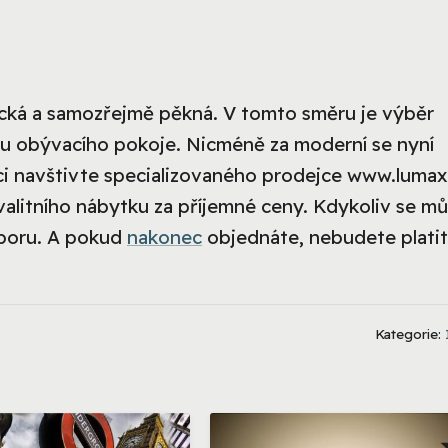
ická a samozřejmě pěkná. V tomto směru je výběr
ru obývacího pokoje. Nicméně za moderní se nyní
iraci navštivte specializovaného prodejce www.lumax
valitního nábytku za příjemné ceny. Kdykoliv se m
dporu. A pokud
nakonec
objednáte, nebudete platit
Kategorie: