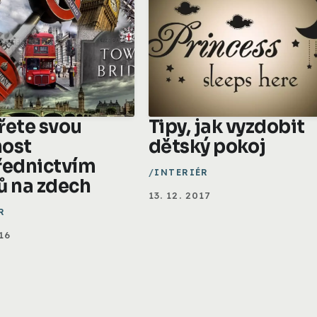
řete svou
Tipy, jak vyzdobit
ost
dětský pokoj
řednictvím
INTERIÉR
ů na zdech
13. 12. 2017
R
16