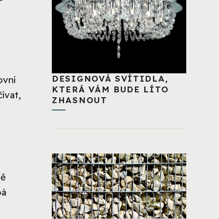
DESIGNOVÁ SVÍTIDLA,
ovní
KTERÁ VÁM BUDE LÍTO
ívat,
ZHASNOUT
ně
bá