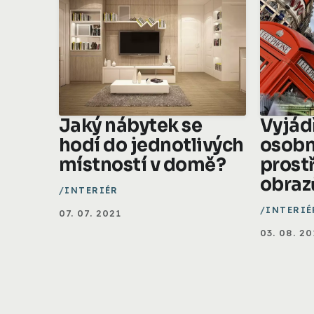
Jaký nábytek se
Vyjád
hodí do jednotlivých
osobn
místností v domě?
prost
obraz
INTERIÉR
INTERIÉ
07. 07. 2021
03. 08. 20