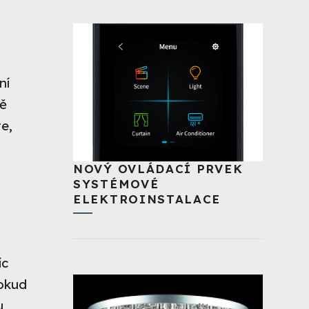
ní
ně
te,
NOVÝ OVLÁDACÍ PRVEK
SYSTÉMOVÉ
ELEKTROINSTALACE
íc
Pokud
u