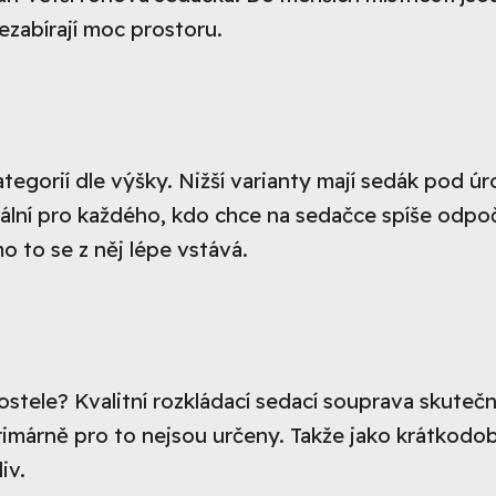
ezabírají moc prostoru.
egorií dle výšky. Nižší varianty mají sedák pod úr
deální pro každého, kdo chce na sedačce spíše odpoč
o to se z něj lépe vstává.
ostele? Kvalitní rozkládací sedací souprava skuteč
rimárně pro to nejsou určeny. Takže jako krátkodo
iv.