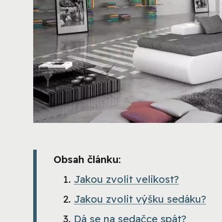
Obsah článku:
Jakou zvolit velikost?
Jakou zvolit výšku sedáku?
Dá se na sedačce spát?