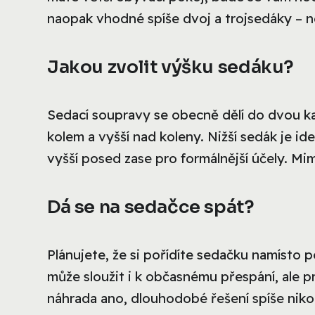
naopak vhodné spíše dvoj a trojsedáky – n
Jakou zvolit výšku sedáku?
Sedací soupravy se obecně dělí do dvou kat
kolem a vyšší nad koleny. Nižší sedák je i
vyšší posed zase pro formálnější účely. Mim
Dá se na sedačce spát?
Plánujete, že si pořídíte sedačku namísto p
může sloužit i k občasnému přespání, ale p
náhrada ano, dlouhodobé řešení spíše nikol