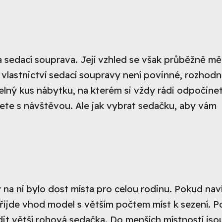
sedací souprava. Její vzhled se však průběžně mě
 vlastnictví sedací soupravy není povinné, rozhod
itelný kus nábytku, na kterém si vždy rádi odpočine
jete s návštěvou. Ale jak vybrat sedačku, aby vám
 na ní bylo dost místa pro celou rodinu. Pokud nav
přijde vhod model s větším počtem míst k sezení. 
it větší rohová sedačka. Do menších místností jso