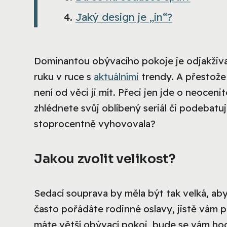
Jaký design je „in“?
Dominantou obývacího pokoje je odjakživa 
ruku v ruce s
aktuálními
trendy. A přestože
není od věci ji mít. Přeci jen jde o neocen
zhlédnete svůj oblíbený seriál či podebatu
stoprocentně vyhovovala?
Jakou zvolit velikost?
Sedací souprava by měla být tak velká, aby
často pořádáte rodinné oslavy, jistě vám 
máte větší obývací pokoj, bude se vám hod