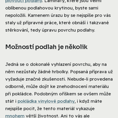
plovoucí podlahy
. Lamináty, které jsou velmi
oblíbenou podlahovou krytinou, byste sami
nepoložili. Kamenem úrazu by se nejspíše pro vás
staly už přípravné práce, které obnáší i takzvané
stěrkování, tedy úpravu povrchu podlahy.
Možností podlah je několik
Jedná se o dokonalé vyhlazení povrchu, aby na
něm nezůstaly žádné hrbolky. Popsaná příprava už
vyžaduje značné zkušenosti. Nebude-li provedena
odborně, může dojít ke znehodnocení materiálu
při pokládce. Podobným oříškem se ovšem může
stát i
pokládka vinylové podlahy
, i když máte
nejspíše pocit, že tento materiál vykazuje
mnohem
větší životnost. Ani to vás ale