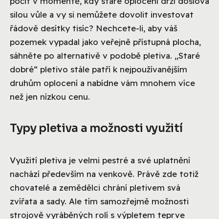
počít v momentě, kdy staré oplocení drží doslova
silou vůle a vy si nemůžete dovolit investovat
řádově desítky tisíc? Nechcete-li, aby váš
pozemek vypadal jako veřejně přístupná plocha,
sáhněte po alternativě v podobě pletiva. „Staré
dobré“ pletivo stále patří k nejpoužívanějším
druhům oplocení a nabídne vám mnohem více
než jen nízkou cenu.
Typy pletiva a možnosti využití
Využití pletiva je velmi pestré a své uplatnění
nachází především na venkově. Právě zde totiž
chovatelé a zemědělci chrání pletivem svá
zvířata a sady. Ale tím samozřejmě možnosti
strojově vyráběných rolí s výpletem teprve