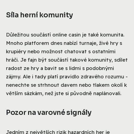
Síla herní komunity
Důležitou součástí online casin je také komunita.
Mnoho platforem dnes nabízí turnaje, živé hry s
krupiéry nebo možnost chatovat s ostatními
hráči. Je fajn být součástí takové komunity, sdílet
radost ze hry a bavit se s lidmi s podobnými
zájmy. Ale i tady platí pravidlo zdravého rozumu -
nenechte se strhnout davem nebo tlakem okolí k
větším sázkám, než jste si původně naplánovali.
Pozor na varovné signály
Jedním z největších rizik hazardních her je