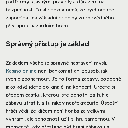
platformy s jasnými pravidly a důrazem na
bezpečnost. To ale neznamená, že bychom měli
zapomínat na základní principy zodpovědného
přístupu k hazardním hrám.
Správný přístup je základ
Základem všeho je správné nastavení mysli.
Kasino online
není bankomat ani způsob, jak
rychle zbohatnout. Je to forma zábavy, podobně
jako když jdete do kina či na koncert. Určete si
předem částku, kterou jste ochotni za tuhle
zábavu utratit, a tu nikdy nepřekračujte. Úspěšní
hráči vědí, že klíčem není honba za velkými
výhrami, ale schopnost užít si hru samotnou. V
momentě, kdy přestane být hraní zábavou a