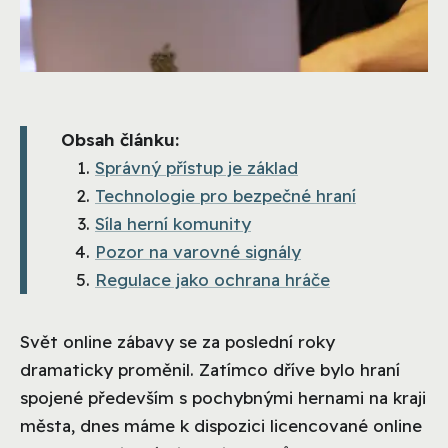
Obsah článku:
Správný přístup je základ
Technologie pro bezpečné hraní
Síla herní komunity
Pozor na varovné signály
Regulace jako ochrana hráče
Svět online zábavy se za poslední roky
dramaticky proměnil. Zatímco dříve bylo hraní
spojené především s pochybnými hernami na kraji
města, dnes máme k dispozici licencované online