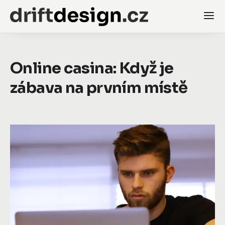
Online casina: Když je
zábava na prvním místě