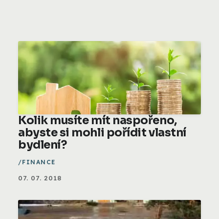
Kolik musíte mít naspořeno,
abyste si mohli pořídit vlastní
bydlení?
FINANCE
07. 07. 2018