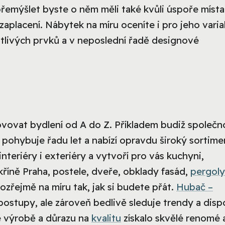
řemýšlet byste o něm měli také kvůli úspoře místa
aplacení. Nábytek na míru oceníte i pro jeho variab
notlivých prvků a v neposlední řadě designové
ovovat bydlení od A do Z. Příkladem budiž společn
u pohybuje řadu let a nabízí opravdu široký sortime
nteriéry i exteriéry a vytvoří pro vás kuchyni,
říně Praha, postele, dveře, obklady fasád,
pergoly
ozřejmě na míru tak, jak si budete přát.
Hubač –
ostupy, ale zároveň bedlivě sleduje trendy a disp
é výrobě a důrazu na
kvalitu
získalo skvělé renomé 