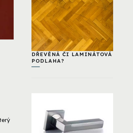
DŘEVĚNÁ ČI LAMINÁTOVÁ
PODLAHA?
terý