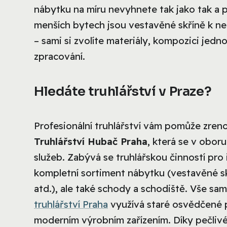
nábytku na míru nevyhnete tak jako tak a p
menších bytech jsou vestavěné skříně k nez
– sami si zvolíte materiály, kompozici jed
zpracování.
Hledáte truhlářství v Praze?
Profesionální truhlářství vám pomůže zren
Truhlářství Hubač Praha
, která se v obor
služeb. Zabývá se truhlářskou činností pro i
kompletní sortiment nábytku (vestavěné sk
atd.), ale také schody a schodiště. Vše sam
truhlářství Praha
využívá staré osvědčené p
moderním výrobním zařízením. Díky pečliv