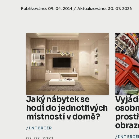
Publikováno: 09. 04. 2014 / Aktualizováno: 30. 07. 2026
Jaký nábytek se
Vyjád
hodí do jednotlivých
osobn
místností v domě?
prost
obraz
INTERIÉR
INTERIÉ
07. 07. 2021