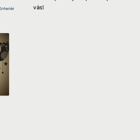
vás!
Interiér