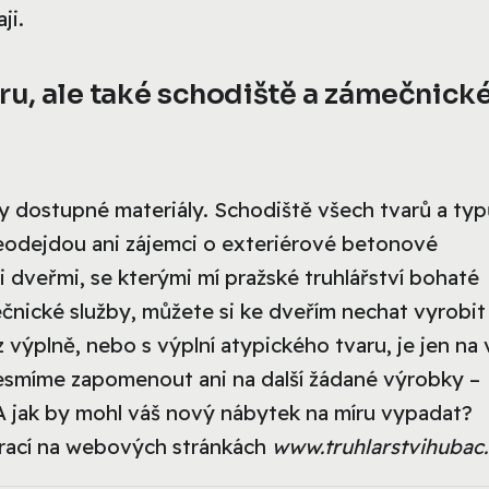
ji.
ru, ale také schodiště a zámečnick
ny dostupné materiály. Schodiště všech tvarů a typ
neodejdou ani zájemci o exteriérové betonové
 dveřmi, se kterými mí pražské truhlářství bohaté
čnické služby, můžete si ke dveřím nechat vyrobit
výplně, nebo s výplní atypického tvaru, je jen na 
esmíme zapomenout ani na další žádané výrobky –
 A jak by mohl váš nový nábytek na míru vypadat?
 prací na webových stránkách
www.truhlarstvihubac.