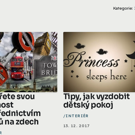
Kategorie:
řete svou
Tipy, jak vyzdobit
ost
dětský pokoj
řednictvím
INTERIÉR
ů na zdech
13. 12. 2017
R