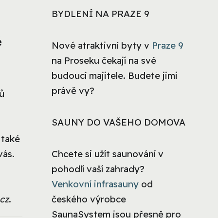
BYDLENÍ NA PRAZE 9
é
Nové atraktivní byty v
Praze 9
na Proseku čekají na své
budoucí majitele. Budete jimi
právě vy?
ů
SAUNY DO VAŠEHO DOMOVA
 také
vás.
Chcete si užít saunování v
pohodlí vaší zahrady?
Venkovní infrasauny
od
cz
.
českého výrobce
SaunaSystem jsou přesně pro