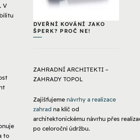
. V
ilitu
DVEŘNÍ KOVÁNÍ JAKO
ŠPERK? PROČ NE!
ZAHRADNÍ ARCHITEKTI –
ost
ZAHRADY TOPOL
nt
Zajišťujeme
návrhy a realizace
zahrad
na klíč od
architektonickému návrhu přes realizac
onuje
po celoroční údržbu.
a to