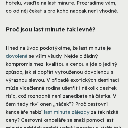
hotelu, vsaďte na last minute. Prozradíme vám,
co od něj čekat a pro koho naopak není vhodné.
Proč jsou last minute tak levné?
Hned na úvod podotýkáme, že last minute je
dovolená
se vším všudy. Nejde o žádný
kompromis mezi kvalitou a cenou a jde o jediný
způsob, jak si dopřát vytouženou dovolenou s
výraznou slevou. V případě exotických destinací
může vícečlenná rodina ušetřit i několik desítek
tisíc, což rozhodně není zanedbatelná částka. V
čem tedy tkví onen „háček“? Proč cestovní
kanceláře nabízí
last minute zájezdy
za tak nízké
ceny? Cestovní kanceláře se snaží pomocí last
minute nabídek zaplnit volné kapacity a utržit tak