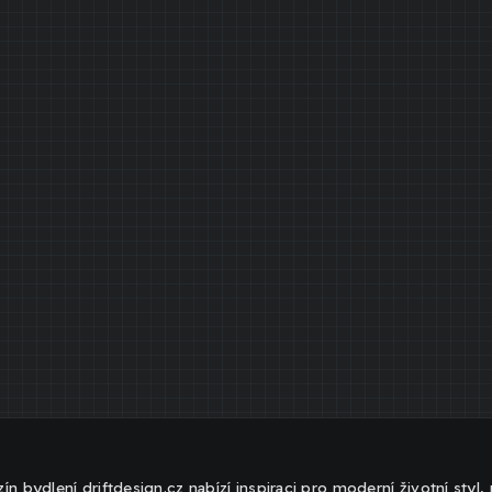
ín bydlení driftdesign.cz nabízí inspiraci pro moderní životní styl