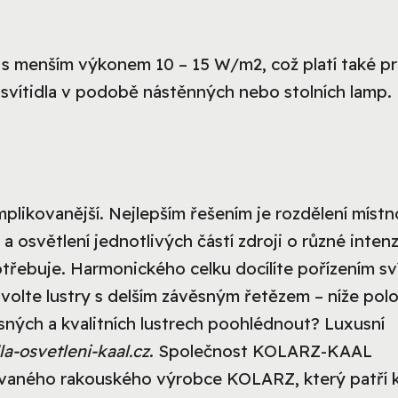
la s menším výkonem 10 – 15 W/m2, což platí také p
svítidla v podobě nástěnných nebo stolních lamp.
likovanější. Nejlepším řešením je rozdělení místn
) a osvětlení jednotlivých částí zdroji o různé intenz
 potřebuje. Harmonického celku docílíte pořízením sv
 volte lustry s delším závěsným řetězem – níže pol
ásných a kvalitních lustrech poohlédnout? Luxusní
a-osvetleni-kaal.cz
. Společnost
KOLARZ-KAAL
vaného rakouského výrobce KOLARZ, který patří 