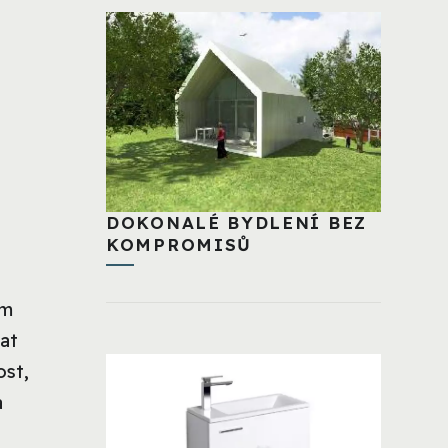
DOKONALÉ BYDLENÍ BEZ
KOMPROMISŮ
ám
at
ost,
a