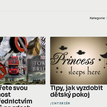
Kategorie:
řete svou
Tipy, jak vyzdobit
ost
dětský pokoj
řednictvím
INTERIÉR