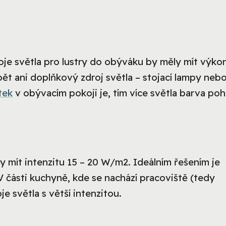
roje světla pro lustry do obýváku by měly mít výko
t ani doplňkový zdroj světla – stojací lampy neb
tek
v obývacím pokoji je, tím více světla barva pohl
y mít intenzitu 15 – 20 W/m2. Ideálním řešením je
 V části kuchyně, kde se nachází pracoviště (tedy
je světla s větší intenzitou.