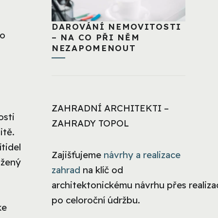
DAROVÁNÍ NEMOVITOSTI
ro
– NA CO PŘI NĚM
NEZAPOMENOUT
ZAHRADNÍ ARCHITEKTI –
osti
ZAHRADY TOPOL
itě.
ítidel
Zajišťujeme
návrhy a realizace
ožený
zahrad
na klíč od
architektonickému návrhu přes realizac
po celoroční údržbu.
ke