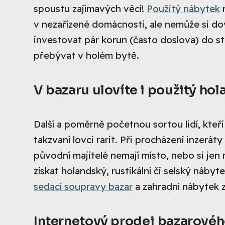
spoustu zajímavých věcí!
Použitý nábytek
m
v nezařízené domácnosti, ale nemůže si d
investovat pár korun (často doslova) do star
přebývat v holém bytě.
V bazaru ulovíte i použitý ho
Další a poměrně početnou sortou lidí, kteř
takzvaní lovci rarit. Při procházení inzerát
původní majitelé nemají místo, nebo si je
získat holandský, rustikální či selský náby
sedací soupravy bazar
a zahradní nábytek 
Internetový prodej bazarovéh