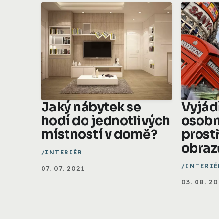
Jaký nábytek se
Vyjád
hodí do jednotlivých
osobn
místností v domě?
prost
obraz
INTERIÉR
INTERIÉ
07. 07. 2021
03. 08. 20