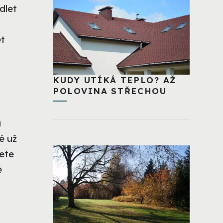
dlet
et
KUDY UTÍKÁ TEPLO? AŽ
POLOVINA STŘECHOU
u
é už
žete
é