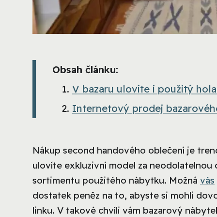
Obsah článku:
V bazaru ulovíte i použitý ho
Internetový prodej bazarovéh
Nákup second handového oblečení je trendy
ulovíte exkluzivní model za neodolatelnou c
sortimentu použitého nábytku. Možná
vás
dostatek peněz na to, abyste si mohli dov
linku. V takové chvíli vám bazarový nábyt