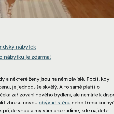
landský nábytek
o nábytku je zdarma!
 a některé ženy jsou na něm závislé. Pocit, kdy
enu, je jednoduše skvělý. A to samé platí i o
čeká zařizování nového bydlení, ale nemáte k dispo
olit zbrusu novou
obývací stěnu
nebo třeba kuchy
ek přijde vhod a my vám prozradíme, kde najdete