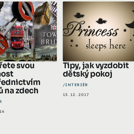
řete svou
Tipy, jak vyzdobit
ost
dětský pokoj
řednictvím
INTERIÉR
ů na zdech
13. 12. 2017
R
16