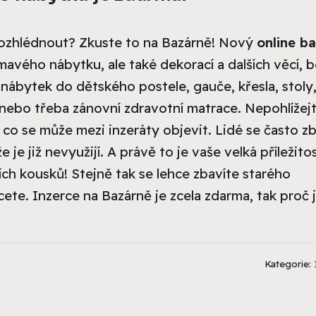
ozhlédnout? Zkuste to na Bazárně! Nový
online b
avého nábytku, ale také dekorací a dalších věcí, 
ábytek do dětského postele, gauče, křesla, stoly,
nebo třeba zánovní zdravotní matrace. Nepohlížej
 co se může mezi inzeráty objevit. Lidé se často zb
 je již nevyužijí. A právě to je vaše velká příležito
ích kousků! Stejně tak se lehce zbavíte starého
te. Inzerce na Bazárně je zcela zdarma, tak proč j
Kategorie: