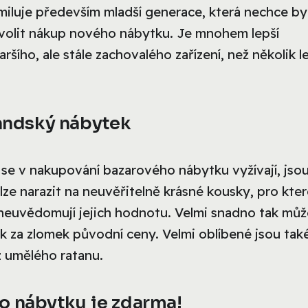
iluje především mladší generace, která nechce by
ovolit nákup nového nábytku. Je mnohem lepší
šího, ale stále zachovalého zařízení, než několik l
landský nábytek
í se v nakupování bazarového nábytku vyžívají, jso
y lze narazit na neuvěřitelně krásné kousky, pro kter
n neuvědomují jejich hodnotu. Velmi snadno tak mů
tek za zlomek původní ceny. Velmi oblíbené jsou tak
z umělého ratanu.
o nábytku je zdarma!