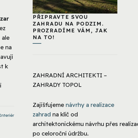
PŘIPRAVTE SVOU
azar
ZAHRADU NA PODZIM.
bez
PROZRADÍME VÁM, JAK
NA TO!
 ale
te na
avují
st k
ZAHRADNÍ ARCHITEKTI –
ZAHRADY TOPOL
i
Zajišťujeme
návrhy a realizace
zahrad
na klíč od
Interiér
architektonickému návrhu přes realizac
po celoroční údržbu.