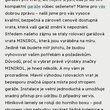
kompaktní
garáže
vůbec seženete? Máme pro
vás
dobrou zprávu – našli jsme pro vás vysoce
kvalitní, bezpečná a zároveň cenově dostupná
vrata, která vaši garáž změní k nepoznání.
Středem našeho zájmu se staly rolovací garážová
vrata MINIROL, která jsou vyráběna na míru.
Jedině tak budete mít jistotu, že budou
vyhovovat vašim potřebám a požadavkům.
Důvodů, proč si vybrat právě výrobky značky
MINIROL, je hned několik. A my vám je
prozradíme.
Hlavní výhodou rolovacích vrat je
bezesporu značná úspora místa pod stropem
garáže. Instalace je velmi jednoduchá a umožňuje
snadný přístup pro údržbu či případný servis.
Hliníkové lamely se rolují do horního boxu – pod
stropem vám nebudou zavázet žádné kolejnice a