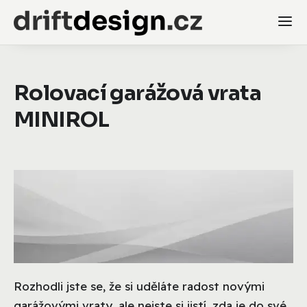
Rolovací garážová vrata
MINIROL
Rozhodli jste se, že si uděláte radost novými
garážovými vraty, ale nejste si jistí, zda je do své