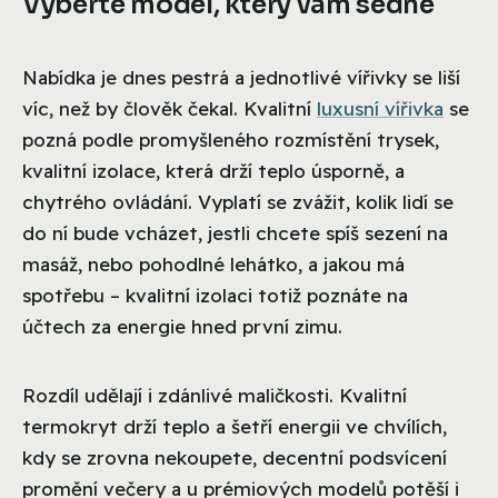
Vyberte model, který vám sedne
Nabídka je dnes pestrá a jednotlivé vířivky se liší
víc, než by člověk čekal. Kvalitní
luxusní vířivka
se
pozná podle promyšleného rozmístění trysek,
kvalitní izolace, která drží teplo úsporně, a
chytrého ovládání. Vyplatí se zvážit, kolik lidí se
do ní bude vcházet, jestli chcete spíš sezení na
masáž, nebo pohodlné lehátko, a jakou má
spotřebu – kvalitní izolaci totiž poznáte na
účtech za energie hned první zimu.
Rozdíl udělají i zdánlivé maličkosti. Kvalitní
termokryt drží teplo a šetří energii ve chvílích,
kdy se zrovna nekoupete, decentní podsvícení
promění večery a u prémiových modelů potěší i