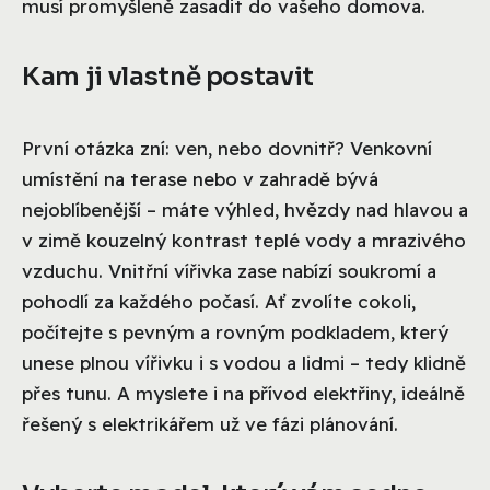
musí promyšleně zasadit do vašeho domova.
Kam ji vlastně postavit
První otázka zní: ven, nebo dovnitř? Venkovní
umístění na terase nebo v zahradě bývá
nejoblíbenější – máte výhled, hvězdy nad hlavou a
v zimě kouzelný kontrast teplé vody a mrazivého
vzduchu. Vnitřní vířivka zase nabízí soukromí a
pohodlí za každého počasí. Ať zvolíte cokoli,
počítejte s pevným a rovným podkladem, který
unese plnou vířivku i s vodou a lidmi – tedy klidně
přes tunu. A myslete i na přívod elektřiny, ideálně
řešený s elektrikářem už ve fázi plánování.