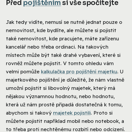
Před
pojištěním
si vše spočítejte
Jak tedy vidíte, nemusí se nutně jednat pouze o
nemovitost, kde bydlíte, ale můžete si pojistit
také nemovitost, kde pracujete, máte zařízenu
kancelář nebo třeba ordinaci. Na takových
místech může být také drahé vybavení, které si
rovněž můžete pojistit. V tomto ohledu vám
velmi pomůže
kalkulačka pro pojištění majetku
. U
majetkového pojištění je důležité, že nám vlastně
umožní pojistit si libovolný majetek, který má
nějakou významnou hodnotu, nebo hodnotu,
která už nám prostě připadá dostatečná k tomu,
abychom si takový
majetek pojistili
. Proto si
můžete pojistit například mobil nebo notebook, a
to třeba proti nechtěnému rozbití nebo odcizení.