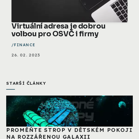
Virtuální adresa je dobrou
volbou pro OSVČ i firmy
FINANCE
26. 02. 2023
STARŠÍ ČLÁNKY
PROMĚŇTE STROP V DĚTSKÉM POKOJI
NA ROZZÁŘENOU GALAXII