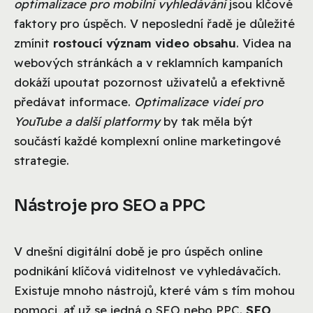
optimalizace pro mobilní vyhledávání
jsou klčové
faktory pro úspěch. V neposlední řadě je důležité
zmínit
rostoucí význam video obsahu
. Videa na
webových stránkách a v reklamních kampaních
dokáží upoutat pozornost uživatelů a efektivně
předávat informace.
Optimalizace videí pro
YouTube a další platformy
by tak měla být
součástí každé komplexní online marketingové
strategie.
Nástroje pro SEO a PPC
V dnešní digitální době je pro úspěch online
podnikání klíčová viditelnost ve vyhledávačích.
Existuje mnoho nástrojů, které vám s tím mohou
pomoci, ať už se jedná o SEO nebo PPC.
SEO,