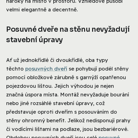
nároky na místo v prostoru. Vzhledově působí
velmi elegantně a decentně.
Posuvné dveře na stěnu nevyžadují
stavební úpravy
Ať už jednokřídlé či dvoukřídlé, oba typy
těchto
posuvných dveří
se pohybují podél stěny
pomocí obložkové zárubně s garnýží opatřenou
pojezdovou lištou. Jejich výhodou je nejen
značná úspora místa. Montáž nevyžaduje bourání
nebo jiné rozsáhlé stavební úpravy, což
představuje oproti dveřím s posouváním do
stěny ohromný benefit. Jelikož nedisponují prahy
či vodícími lištami na podlaze, jsou bezbariérové.
Obdobou posuvných dveří jsou celé
posuvné