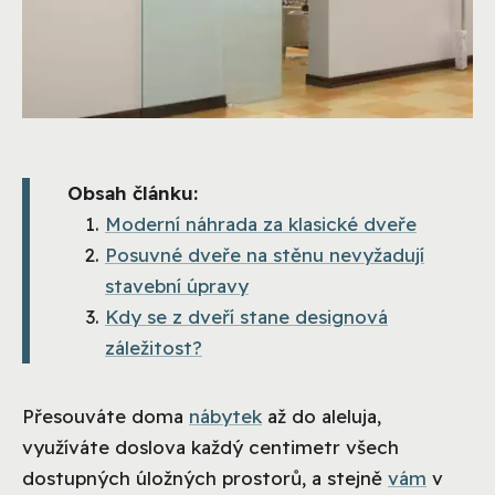
Obsah článku:
Moderní náhrada za klasické dveře
Posuvné dveře na stěnu nevyžadují
stavební úpravy
Kdy se z dveří stane designová
záležitost?
Přesouváte doma
nábytek
až do aleluja,
využíváte doslova každý centimetr všech
dostupných úložných prostorů, a stejně
vám
v