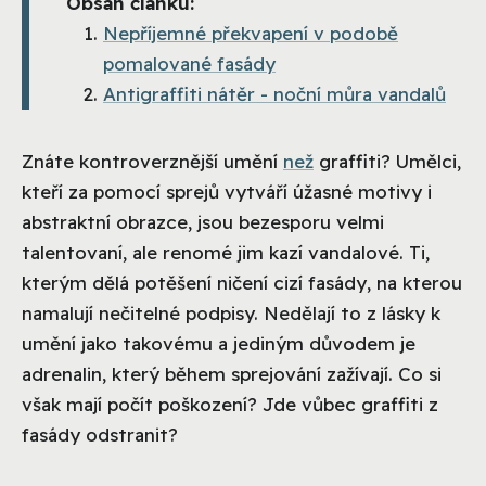
Obsah článku:
Nepříjemné překvapení v podobě
pomalované fasády
Antigraffiti nátěr - noční můra vandalů
Znáte kontroverznější umění
než
graffiti? Umělci,
kteří za pomocí sprejů vytváří úžasné motivy i
abstraktní obrazce, jsou bezesporu velmi
talentovaní, ale renomé jim kazí vandalové. Ti,
kterým dělá potěšení ničení cizí fasády, na kterou
namalují nečitelné podpisy. Nedělají to z lásky k
umění jako takovému a jediným důvodem je
adrenalin, který během sprejování zažívají. Co si
však mají počít poškození? Jde vůbec graffiti z
fasády odstranit?