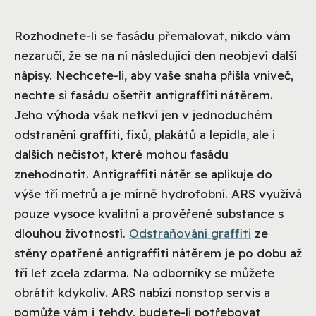
Rozhodnete-li se fasádu přemalovat, nikdo vám
nezaručí, že se na ní následující den neobjeví další
nápisy. Nechcete-li, aby vaše snaha přišla vniveč,
nechte si fasádu ošetřit antigraffiti nátěrem.
Jeho výhoda však netkví jen v jednoduchém
odstranění graffiti, fixů, plakátů a lepidla, ale i
dalších nečistot, které mohou fasádu
znehodnotit. Antigraffiti nátěr se aplikuje do
výše tří metrů a je mírně hydrofobní. ARS využívá
pouze vysoce kvalitní a prověřené substance s
dlouhou životností.
Odstraňování graffiti
ze
stěny opatřené antigraffiti nátěrem je po dobu až
tří let zcela zdarma. Na odborníky se můžete
obrátit kdykoliv. ARS nabízí nonstop servis a
pomůže vám i tehdy, budete-li potřebovat