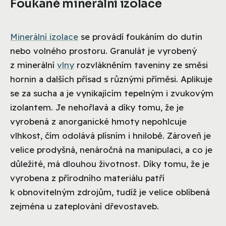
Foukané minerální izolace
Minerální izolace
se provádí foukáním do dutin
nebo volného prostoru. Granulát je vyrobený
z minerální
vlny
rozvlákněním taveniny ze směsi
hornin a dalších přísad s různými příměsi. Aplikuje
se za sucha a je vynikajícím tepelným i zvukovým
izolantem. Je nehořlavá a díky tomu, že je
vyrobená z anorganické hmoty nepohlcuje
vlhkost, čím odolává plísním i hnilobě. Zároveň je
velice prodyšná, nenáročná na manipulaci, a co je
důležité, má dlouhou životnost. Díky tomu, že je
vyrobena z přírodního materiálu patří
k obnovitelným zdrojům, tudíž je velice oblíbená
zejména u zateplování dřevostaveb.