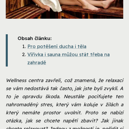
Obsah článku:
Pro potěšení ducha i těla
Vířivka i sauna můžou stát třeba na
zahradě
Wellness centra zavřeli, což znamená, že relaxaci
se vám nedostává tak často, jak jste byli zvyklí. A
to je opravdu škoda. Neustále pociťujete ten
nahromaděný stres, který vám koluje v žilách a
který nemáte prostor uvolnit. Proto se nabízí
otázka, jak se chcete napětí zbavit? Jak jinak
chcete relaxovat? Jednou z možností je, pořídit si