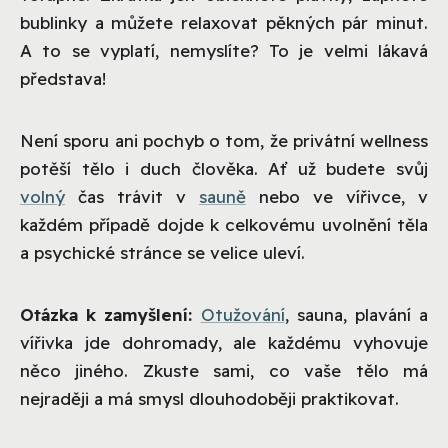
bublinky a můžete relaxovat pěkných pár minut.
A to se vyplatí, nemyslíte? To je velmi lákavá
představa!
Není sporu ani pochyb o tom, že privátní wellness
potěší tělo i duch člověka. Ať už budete svůj
volný
čas trávit v
sauně
nebo ve vířivce, v
každém případě dojde k celkovému uvolnění těla
a psychické stránce se velice uleví.
Otázka k zamyšlení:
Otužování
, sauna, plavání a
vířivka jde dohromady, ale každému vyhovuje
něco jiného. Zkuste sami, co vaše tělo má
nejraději a má smysl dlouhodoběji praktikovat.