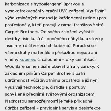
karbonizace s hypoalergenní úpravou a
vysokofrekvenční vibrační UVC zařízení. Využívání
výše zmíněných metod je každodenní rutinou pro
profesionály, kteří pracují v rámci franšízové sítě
Carpet Brothers. Od svého založení vyčistili
desítky tisíc kusů čalouněného nábytku a stovky
tisíc metrů čtverečních koberců. Poradí si se
všemi druhy materiálů a překážkou nejsou ani
vlněný
koberec
či čalounění – díky certifikaci
WoolSafe se nemusíte obávat ztráty záruky. K
základním pilířům Carpet Brothers patří
udržitelnost vůči životnímu prostředí a již nyní
využívají technologie, čistidla a postupy
schválené předními světovými organizacemi.
Naprostou samozřejmostí je také příkladná
údržba zařízení – pravidelná servis a desinfekce