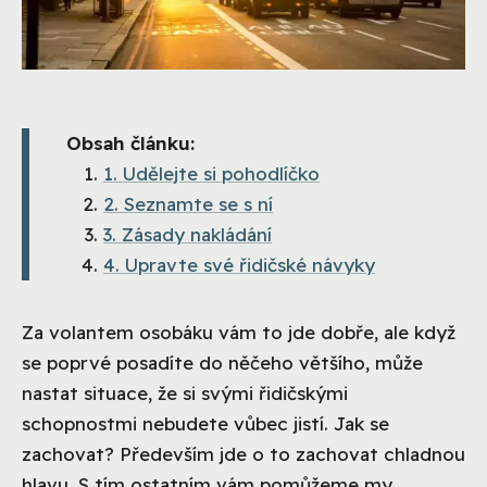
Obsah článku:
1. Udělejte si pohodlíčko
2. Seznamte se s ní
3. Zásady nakládání
4. Upravte své řidičské návyky
Za volantem osobáku vám to jde dobře, ale když
se poprvé posadíte do něčeho většího, může
nastat situace, že si svými řidičskými
schopnostmi nebudete vůbec jistí. Jak se
zachovat? Především jde o to zachovat chladnou
hlavu. S tím ostatním vám pomůžeme my.