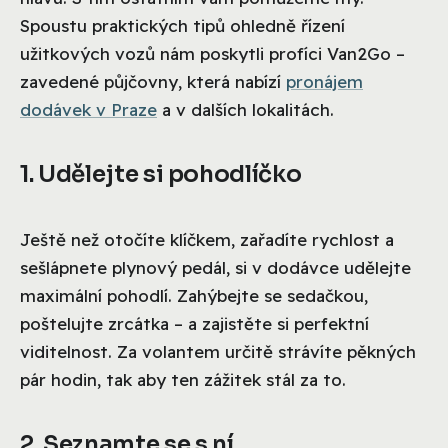
Spoustu praktických tipů ohledně řízení
užitkových vozů nám poskytli profíci Van2Go –
zavedené půjčovny, která nabízí
pronájem
dodávek v Praze
a v dalších lokalitách.
1. Udělejte si pohodlíčko
Ještě než otočíte klíčkem, zařadíte rychlost a
sešlápnete plynový pedál, si v dodávce udělejte
maximální pohodlí. Zahýbejte se sedačkou,
poštelujte zrcátka – a zajistěte si perfektní
viditelnost. Za volantem určitě strávíte pěkných
pár hodin, tak aby ten zážitek stál za to.
2. Seznamte se s ní