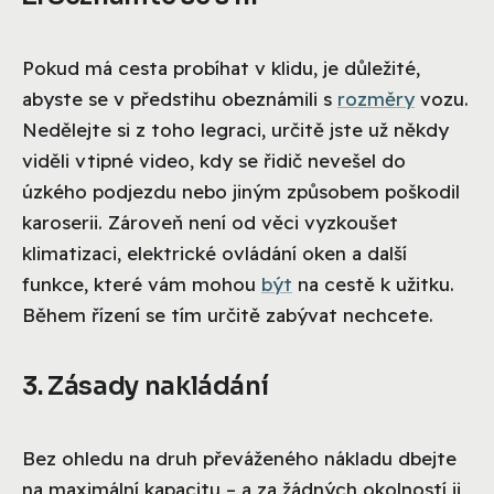
Pokud má cesta probíhat v klidu, je důležité,
abyste se v předstihu obeznámili s
rozměry
vozu.
Nedělejte si z toho legraci, určitě jste už někdy
viděli vtipné video, kdy se řidič nevešel do
úzkého podjezdu nebo jiným způsobem poškodil
karoserii. Zároveň není od věci vyzkoušet
klimatizaci, elektrické ovládání oken a další
funkce, které vám mohou
být
na cestě k užitku.
Během řízení se tím určitě zabývat nechcete.
3. Zásady nakládání
Bez ohledu na druh převáženého nákladu dbejte
na maximální kapacitu – a za žádných okolností ji