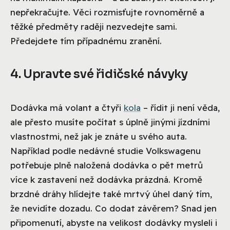
nepřekračujte. Věci rozmisťujte rovnoměrně a
těžké předměty raději nezvedejte sami.
Předejdete tím případnému zranění.
4. Upravte své řidičské návyky
Dodávka má volant a čtyři
kola
– řídit ji není věda,
ale přesto musíte počítat s úplně jinými jízdními
vlastnostmi, než jak je znáte u svého auta.
Například podle nedávné studie Volkswagenu
potřebuje plně naložená dodávka o pět metrů
více k zastavení než dodávka prázdná. Kromě
brzdné dráhy hlídejte také mrtvý úhel daný tím,
že nevidíte dozadu. Co dodat závěrem? Snad jen
připomenutí, abyste na velikost dodávky mysleli i