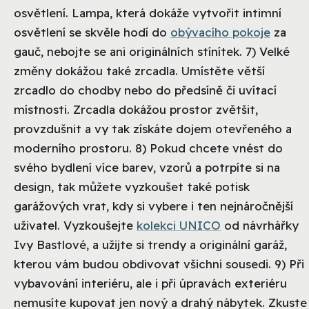
osvětlení. Lampa, která dokáže vytvořit intimní
osvětlení se skvěle hodí do
obývacího pokoje
za
gauč, nebojte se ani originálních stínítek. 7) Velké
změny dokážou také zrcadla. Umístěte větší
zrcadlo do chodby nebo do předsíně či uvítací
místnosti. Zrcadla dokážou prostor zvětšit,
provzdušnit a vy tak získáte dojem otevřeného a
moderního prostoru. 8) Pokud chcete vnést do
svého bydlení více barev, vzorů a potrpíte si na
design, tak můžete vyzkoušet také potisk
garážových vrat, kdy si vybere i ten nejnáročnější
uživatel. Vyzkoušejte
kolekci UNICO
od návrhářky
Ivy Bastlové, a užijte si trendy a originální garáž,
kterou vám budou obdivovat všichni sousedi. 9) Při
vybavování interiéru, ale i při úpravách exteriéru
nemusíte kupovat jen nový a drahý nábytek. Zkuste