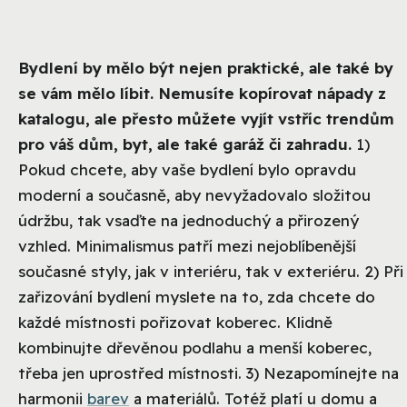
Bydlení by mělo být nejen praktické, ale také by
se vám mělo líbit. Nemusíte kopírovat nápady z
katalogu, ale přesto můžete vyjít vstříc trendům
pro váš dům, byt, ale také garáž či zahradu.
1)
Pokud chcete, aby vaše bydlení bylo opravdu
moderní a současně, aby nevyžadovalo složitou
údržbu, tak vsaďte na jednoduchý a přirozený
vzhled. Minimalismus patří mezi nejoblíbenější
současné styly, jak v interiéru, tak v exteriéru. 2) Při
zařizování bydlení myslete na to, zda chcete do
každé místnosti pořizovat koberec. Klidně
kombinujte dřevěnou podlahu a menší koberec,
třeba jen uprostřed místnosti. 3) Nezapomínejte na
harmonii
barev
a materiálů. Totéž platí u domu a