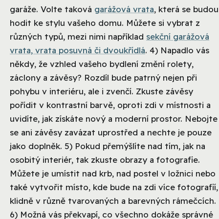
garáže. Volte taková
garážová vrata
, která se budou
hodit ke stylu vašeho domu. Můžete si vybrat z
různých typů, mezi nimi například
sekční garážová
vrata, vrata posuvná či dvoukřídlá
. 4) Napadlo vás
někdy, že vzhled vašeho bydlení změní rolety,
záclony a závěsy? Rozdíl bude patrný nejen při
pohybu v interiéru, ale i zvenčí. Zkuste závěsy
pořídit v kontrastní barvě, oproti zdi v místnosti a
uvidíte, jak získáte nový a moderní prostor. Nebojte
se ani závěsy zavázat uprostřed a nechte je pouze
jako doplněk. 5) Pokud přemýšlíte nad tím, jak na
osobitý interiér, tak zkuste obrazy a fotografie.
Můžete je umístit nad krb, nad postel v ložnici nebo
také vytvořit místo, kde bude na zdi více fotografií,
klidně v různě tvarovaných a barevných rámečcích.
6) Možná vás překvapí, co všechno dokáže správné